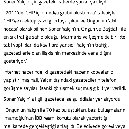
Soner Yalçın için gazeteki haberde şunlar yazılıydı:
"2011'de 'CHP için medya grubu oluşturma' talebiyle
CHP'ye mektup yazdığı ortaya çıkan ve Ongun'un 'akıl
hocası' olarak bilinen Soner Yalçın'ın, Ongun ve Bağdatlı ile
en sık trafiğe sahip olduğu, Marmaris ve Çeşme'de birlikte
tatil yaptıkları da kayıtlara yansıdı. Yalçın'ın trafiği,
gazetecilerle olan ilişkisinin merkezinde yer aldığını
gösteriyor."
İnternet haberinde, ki gazetedeki haberin kopyalanıp
yapıştırılmış hali, Yalçın dışındaki gazetecilerin telefon
görüşme sayıları (sanki görüşmek suçmuş gibi!) yer verildi.
Soner Yalçın'la ilgili gazetede ise şu iddialar yer alıyordu:
"Ongun'un Yalçın ile 70 kez buluştukları, bazı buluşmaların
İmamoğlu'nun İBB resmi konutu olarak yaptırttığı
malikanede gerçekleştiği anlaşıldı. Belediyede görevi veya