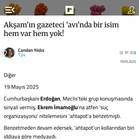
menu_open
Akşam'ın gazeteci 'avı'nda bir isim
hem var hem yok!
Candan Yıldız
31
0
T24
19.05.2025
Diğer
19 Mayıs 2025
Cumhurbaşkanı
Erdoğan
, Meclis'teki grup konuşmasında
sinyali vermiş,
Ekrem İmamoğlu
'na atfen 'suç
organizasyonu' nitelemesini 'ahtapot'a benzetmişti.
Benzetmeden devam edersek, 'ahtapot'un kollarından biri
iddiaya göre medyaydı.