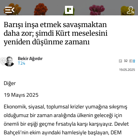
menu_open
Barışı inşa etmek savaşmaktan
daha zor; şimdi Kürt meselesini
yeniden düşünme zamanı
Bekir Ağırdır
32
0
T24
19.05.2025
Diğer
19 Mayıs 2025
Ekonomik, siyasal, toplumsal krizler yumağına sıkışmış
olduğumuz bir zaman aralığında ülkenin geleceği için
önemli bir eşiği geçme fırsatıyla karşı karşıyayız. Devlet
Bahçeli’nin ekim ayındaki hamlesiyle başlayan, DEM