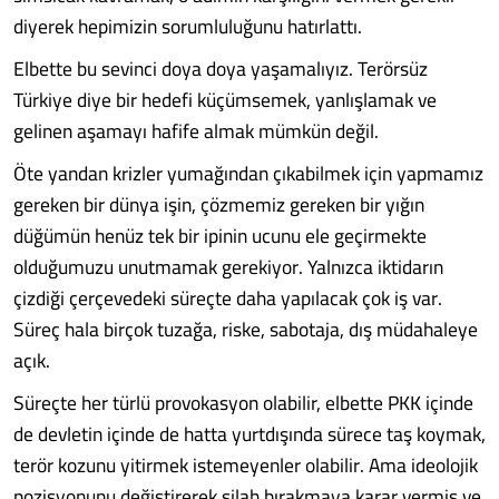
diyerek hepimizin sorumluluğunu hatırlattı.
Elbette bu sevinci doya doya yaşamalıyız. Terörsüz
Türkiye diye bir hedefi küçümsemek, yanlışlamak ve
gelinen aşamayı hafife almak mümkün değil.
Öte yandan krizler yumağından çıkabilmek için yapmamız
gereken bir dünya işin, çözmemiz gereken bir yığın
düğümün henüz tek bir ipinin ucunu ele geçirmekte
olduğumuzu unutmamak gerekiyor. Yalnızca iktidarın
çizdiği çerçevedeki süreçte daha yapılacak çok iş var.
Süreç hala birçok tuzağa, riske, sabotaja, dış müdahaleye
açık.
Süreçte her türlü provokasyon olabilir, elbette PKK içinde
de devletin içinde de hatta yurtdışında sürece taş koymak,
terör kozunu yitirmek istemeyenler olabilir. Ama ideolojik
pozisyonunu değiştirerek silah bırakmaya karar vermiş ve