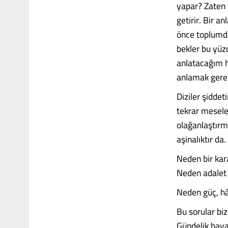
yapar? Zaten v
getirir. Bir a
önce toplumda 
bekler bu yüz
anlatacağım h
anlamak gere
Diziler şiddeti
tekrar meseles
olağanlaştırma
aşinalıktır da.
Neden bir kara
Neden adalet 
Neden güç, hâl
Bu sorular biz
Gündelik haya