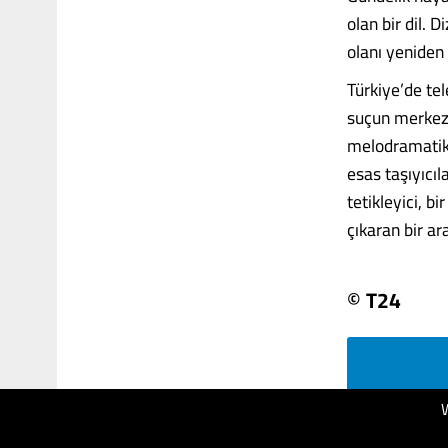
olan bir dil.
olanı yeniden 
Türkiye’de te
suçun merkezd
melodramatik k
esas taşıyıcı
tetikleyici, b
çıkaran bir ar
© T24