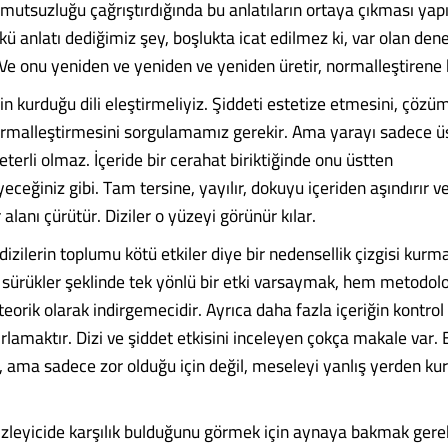
umutsuzluğu çağrıştırdığında bu anlatıların ortaya çıkması yapı
ü anlatı dediğimiz şey, boşlukta icat edilmez ki, var olan dene
. Ve onu yeniden ve yeniden ve yeniden üretir, normalleştirene 
rin kurduğu dili eleştirmeliyiz. Şiddeti estetize etmesini, çözüm
rmalleştirmesini sorgulamamız gerekir. Ama yarayı sadece ü
erli olmaz. İçeride bir cerahat biriktiğinde onu üstten
ceğiniz gibi. Tam tersine, yayılır, dokuyu içeriden aşındırır 
 alanı çürütür. Diziler o yüzeyi görünür kılar.
dizilerin toplumu kötü etkiler diye bir nedensellik çizgisi kurma
sürükler şeklinde tek yönlü bir etki varsaymak, hem metodolo
eorik olarak indirgemecidir. Ayrıca daha fazla içeriğin kontrol 
rlamaktır. Dizi ve şiddet etkisini inceleyen çokça makale var. 
l, ama sadece zor olduğu için değil, meseleyi yanlış yerden ku
 izleyicide karşılık bulduğunu görmek için aynaya bakmak gereki