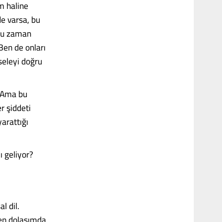
rm haline
de varsa, bu
çoğu zaman
Ben de onları
seleyi doğru
r. Ama bu
r şiddeti
yarattığı
ı geliyor?
l dil.
ten dolaşımda