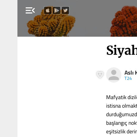
menu_open
Siya
Aslı
T24
Mafyatik dizil
istisna olmakt
durduğumuzda e
başlangıç nokt
eşitsizlik der