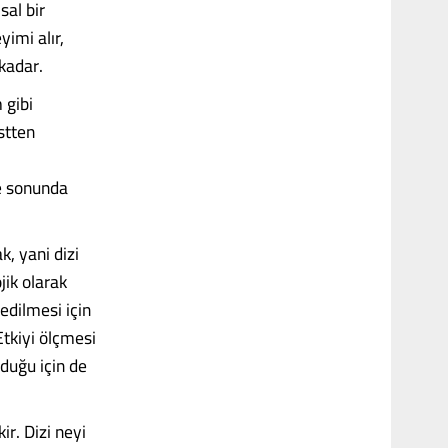
sal bir
yimi alır,
kadar.
 gibi
stten
ve sonunda
k, yani dizi
jik olarak
edilmesi için
Etkiyi ölçmesi
rduğu için de
r. Dizi neyi