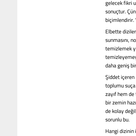
gelecek fikri 
sonuçtur. Çünk
biçimlendirir
Elbette dizile
sunmasını, no
temizlemek yet
temizleyemeye
daha geniş bir
Şiddet içeren 
toplumu suça 
zayıf hem de t
bir zemin hazı
de kolay deği
sorunlu bu.
Hangi dizinin