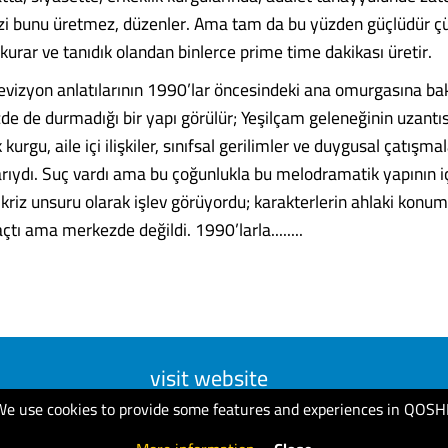
 Dizi bunu üretmez, düzenler. Ama tam da bu yüzden güçlüdür ç
kurar ve tanıdık olandan binlerce prime time dakikası üretir.
levizyon anlatılarının 1990’lar öncesindeki ana omurgasına bak
e de durmadığı bir yapı görülür; Yeşilçam geleneğinin uzantıs
urgu, aile içi ilişkiler, sınıfsal gerilimler ve duygusal çatışmal
larıydı. Suç vardı ama bu çoğunlukla bu melodramatik yapının i
ir kriz unsuru olarak işlev görüyordu; karakterlerin ahlaki konum
açtı ama merkezde değildi. 1990’larla........
visit website
We use cookies to provide some features and experiences in QOSH