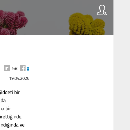
58
0
19.04.2026
iddeti bir
ada
na bir
ürettiğinde,
şındığında ve