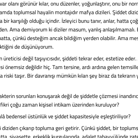
ar olanı görünür kılar, onu düzenler, yoğunlaştırır, onu bir no
nlamda toplumsal hayalin montajıdır mafya dizileri. Şiddet dizi
bir karşılığı olduğu içindir. İzleyici bunu tanır, anlar, hatta 
den. Ama demiyorum ki diziler masum, yanlış anlaşılmamalı. 
atta, çünkü desteğim ancak bildiğim yerden olabilir. Ama me
ktiğini de düşünüyorum.
n üreticisi değil taşıyıcısıdır, şiddeti tekrar eder, estetize ede
i önemsiz değildir hiç. Tam tersine, ardı ardına gelen temsille
 riski taşır. Bir davranışı mümkün kılan şey biraz da tekrarın 
kterin sorunları konuşarak değil de şiddetle çözmesi inandırıc
fikri çoğu zaman kişisel intikam üzerinden kuruluyor?
â bedensel üstünlük ve şiddet kapasitesiyle eşleştiriliyor?
i diziden çıkarıp topluma geri getirir. Çünkü şiddet, bir toplumsa
tta, siyasette, erkeklik kurgularında, adalet tahayyülünde za