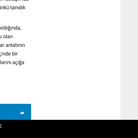
ünkü tanıdık
ıldığında,
ı olan
ar anlatının
çinde bir
larını açığa
E