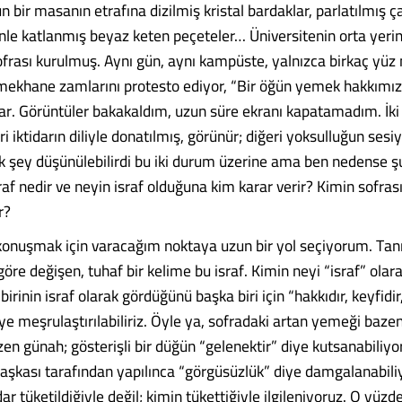
n bir masanın etrafına dizilmiş kristal bardaklar, parlatılmış ç
enle katlanmış beyaz keten peçeteler… Üniversitenin orta yerin
sofrası kurulmuş. Aynı gün, aynı kampüste, yalnızca birkaç yüz
mekhane zamlarını protesto ediyor, “Bir öğün yemek hakkımız
lar. Görüntüler bakakaldım, uzun süre ekranı kapatamadım. İki
iri iktidarın diliyle donatılmış, görünür; diğeri yoksulluğun sesiy
 şey düşünülebilirdi bu iki durum üzerine ama ben nedense 
f nedir ve neyin israf olduğuna kim karar verir? Kimin sofrası
r?
 konuşmak için varacağım noktaya uzun bir yol seçiyorum. Tanı
göre değişen, tuhaf bir kelime bu israf. Kimin neyi “israf” ola
 birinin israf olarak gördüğünü başka biri için “hakkıdır, keyfidi
diye meşrulaştırılabiliriz. Öyle ya, sofradaki artan yemeği baze
en günah; gösterişli bir düğün “gelenektir” diye kutsanabiliyor,
aşkası tarafından yapılınca “görgüsüzlük” diye damgalanabili
ar tüketildiğiyle değil; kimin tükettiğiyle ilgileniyoruz. O yüzde