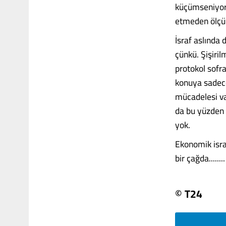
küçümseniyor 
etmeden ölçüle
İsraf aslında
çünkü. Şişiri
protokol sofr
konuya sadece
mücadelesi var
da bu yüzden 
yok.
Ekonomik israf
bir çağda........
© T24