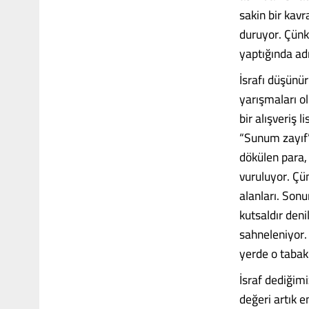
sakin bir kavr
duruyor. Çünkü
yaptığında adı
İsrafı düşünü
yarışmaları o
bir alışveriş 
“Sunum zayıf”
dökülen para,
vuruluyor. Çü
alanları. Son
kutsaldır den
sahneleniyor.
yerde o tabak
İsraf dediğim
değeri artık 