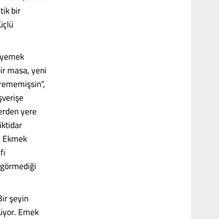
tik bir
üçlü
i yemek
ir masa, yeni
şirememişsin”,
şverişe
yerden yere
ktidar
e. Ekmek
fı
n görmediği
ir şeyin
lüyor. Emek