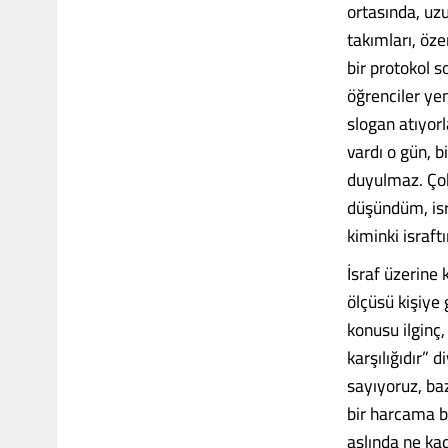
ortasında, uzu
takımları, öz
bir protokol 
öğrenciler ye
slogan atıyor
vardı o gün, b
duyulmaz. Çok
düşündüm, isra
kiminki israftı
İsraf üzerine
ölçüsü kişiye 
konusu ilginç,
karşılığıdır” 
sayıyoruz, baz
bir harcama b
aslında ne kad