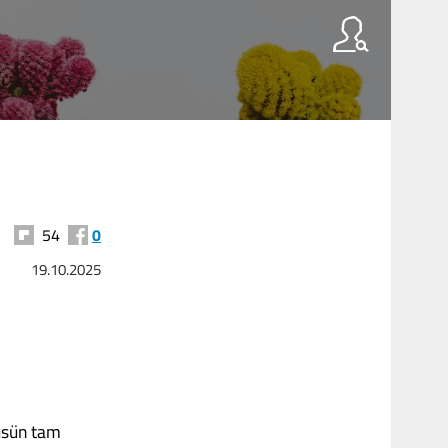
54
0
19.10.2025
püsün tam