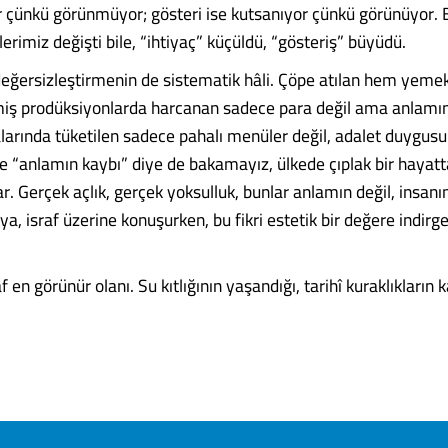
çünkü görünmüyor; gösteri ise kutsanıyor çünkü görünüyor. B
rimiz değişti bile, “ihtiyaç” küçüldü, “gösteriş” büyüdü.
 değersizleştirmenin de sistematik hâli. Çöpe atılan hem ye
lmiş prodüksiyonlarda harcanan sadece para değil ama anlamın
alarında tüketilen sadece pahalı menüler değil, adalet duygus
 “anlamın kaybı” diye de bakamayız, ülkede çıplak bir hayat
. Gerçek açlık, gerçek yoksulluk, bunlar anlamın değil, insanın 
ya, israf üzerine konuşurken, bu fikri estetik bir değere indi
 en görünür olanı. Su kıtlığının yaşandığı, tarihî kuraklıkların