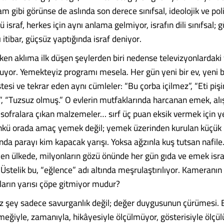
am gibi görünse de aslında son derece sınıfsal, ideolojik ve poli
 israf, herkes için aynı anlama gelmiyor, israfın dili sınıfsal; g
 itibar, güçsüz yaptığında israf deniyor.
rken aklıma ilk düşen şeylerden biri nedense televizyonlardak
luyor. Yemekteyiz programı mesela. Her gün yeni bir ev, yeni b
listesi ve tekrar eden aynı cümleler: “Bu çorba içilmez”, “Eti pi
, “Tuzsuz olmuş.” O evlerin mutfaklarında harcanan emek, alı
 sofralara çıkan malzemeler… sırf üç puan eksik vermek için 
nkü orada amaç yemek değil; yemek üzerinden kurulan küçük i
unda parayı kim kapacak yarışı. Yoksa ağzınla kuş tutsan nafil
ilen ülkede, milyonların gözü önünde her gün gıda ve emek isra
 Üstelik bu, “eğlence” adı altında meşrulaştırılıyor. Kameranı
ların yarısı çöpe gitmiyor mudur?
iz şey sadece savurganlık değil; değer duygusunun çürümesi. B
emeğiyle, zamanıyla, hikâyesiyle ölçülmüyor, gösterisiyle ölçü