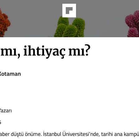
 mı, ihtiyaç mı?
 Kotaman
Yazarı
5
haber düştü önüme. İstanbul Üniversitesi’nde, tarihi ana kam