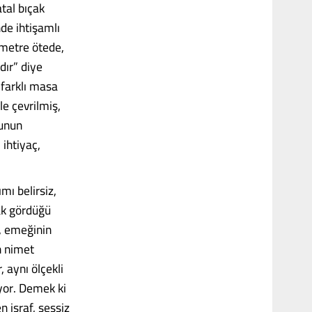
atal bıçak
de ihtişamlı
 metre ötede,
dır” diye
 farklı masa
le çevrilmiş,
şunun
 ihtiyaç,
mı belirsiz,
rak gördüğü
r, emeğinin
n nimet
 aynı ölçekli
yor. Demek ki
n israf, sessiz