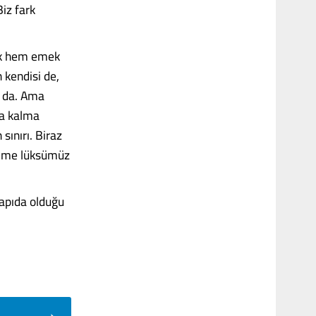
iz fark
mek hem emek
 kendisi de,
u da. Ama
ta kalma
sınırı. Biraz
rgeme lüksümüz
 kapıda olduğu