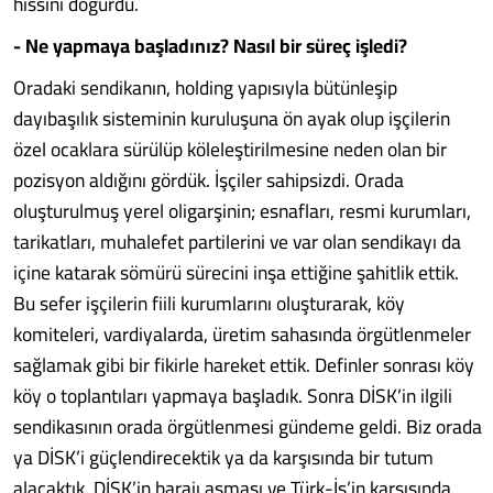
hissini doğurdu.
- Ne yapmaya başladınız? Nasıl bir süreç işledi?
Oradaki sendikanın, holding yapısıyla bütünleşip
dayıbaşılık sisteminin kuruluşuna ön ayak olup işçilerin
özel ocaklara sürülüp köleleştirilmesine neden olan bir
pozisyon aldığını gördük. İşçiler sahipsizdi. Orada
oluşturulmuş yerel oligarşinin; esnafları, resmi kurumları,
tarikatları, muhalefet partilerini ve var olan sendikayı da
içine katarak sömürü sürecini inşa ettiğine şahitlik ettik.
Bu sefer işçilerin fiili kurumlarını oluşturarak, köy
komiteleri, vardiyalarda, üretim sahasında örgütlenmeler
sağlamak gibi bir fikirle hareket ettik. Definler sonrası köy
köy o toplantıları yapmaya başladık. Sonra DİSK’in ilgili
sendikasının orada örgütlenmesi gündeme geldi. Biz orada
ya DİSK’i güçlendirecektik ya da karşısında bir tutum
alacaktık. DİSK’in barajı aşması ve Türk-İş’in karşısında