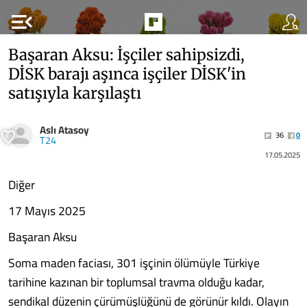
menu_open
Başaran Aksu: İşçiler sahipsizdi,
DİSK barajı aşınca işçiler DİSK'in
satışıyla karşılaştı
Aslı Atasoy
36
0
T24
17.05.2025
Diğer
17 Mayıs 2025
Başaran Aksu
Soma maden faciası, 301 işçinin ölümüyle Türkiye
tarihine kazınan bir toplumsal travma olduğu kadar,
sendikal düzenin çürümüşlüğünü de görünür kıldı. Olayın