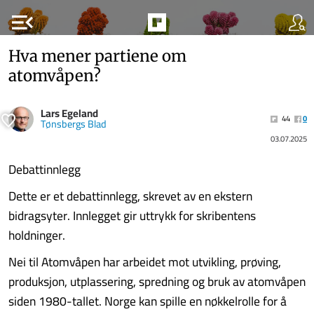
menu_open
Hva mener partiene om
atomvåpen?
Lars Egeland
44
0
Tønsbergs Blad
03.07.2025
Debattinnlegg
Dette er et debattinnlegg, skrevet av en ekstern
bidragsyter. Innlegget gir uttrykk for skribentens
holdninger.
Nei til Atomvåpen har arbeidet mot utvikling, prøving,
produksjon, utplassering, spredning og bruk av atomvåpen
siden 1980-tallet. Norge kan spille en nøkkelrolle for å