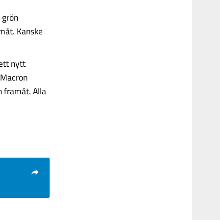
 grön
amåt. Kanske
ett nytt
. Macron
 framåt. Alla