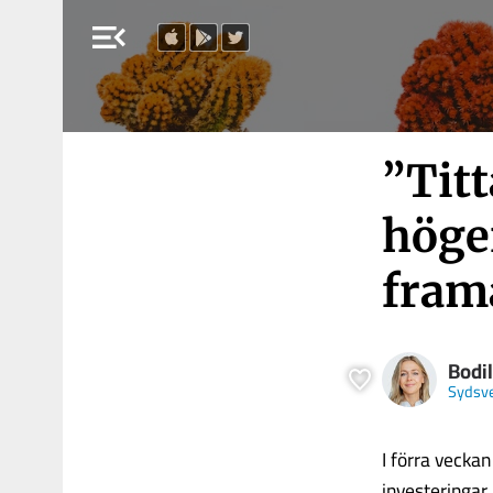
menu_open
”Tit
höge
framå
Bodil
Sydsv
I förra veckan
investeringar.