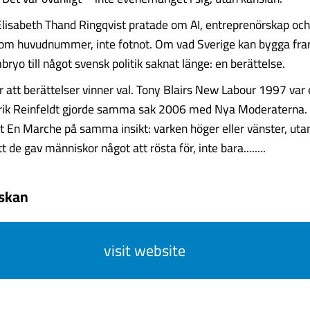
Elisabeth Thand Ringqvist pratade om AI, entreprenörskap och
som huvudnummer, inte fotnot. Om vad Sverige kan bygga fr
bryo till något svensk politik saknat länge: en berättelse.
r att berättelser vinner val. Tony Blairs New Labour 1997 var 
edrik Reinfeldt gjorde samma sak 2006 med Nya Moderaterna
t En Marche på samma insikt: varken höger eller vänster, utan
tt de gav människor något att rösta för, inte bara........
skan
visit website