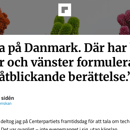
ta på Danmark. Där har
r och vänster formuler
tblickande berättelse.
 sidén
enskan
 deltog jag på Centerpartiets framtidsdag för att tala om tech
 Det var ovanligt – inte evenemanget i sig, utan känslan.