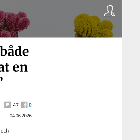
 både
at en
”
47
0
04.06.2026
 och