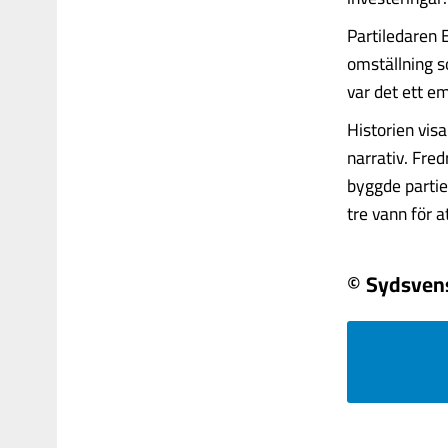
Partiledaren 
omställning 
var det ett em
Historien visa
narrativ. Fr
byggde partie
tre vann för a
© Sydsven