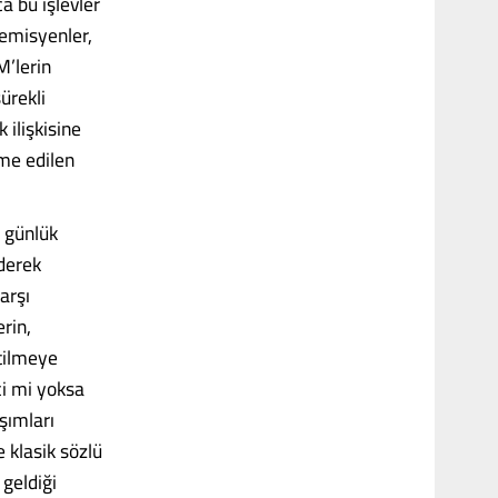
a bu işlevler
demisyenler,
M’lerin
ürekli
 ilişkisine
ame edilen
r günlük
iderek
arşı
rin,
etilmeye
ci mi yoksa
şımları
e klasik sözlü
 geldiği