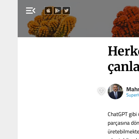
menu_open
Herk
çanla
Mahm
Super
ChatGPT gibi 
parçasına dön
üretebilmekte