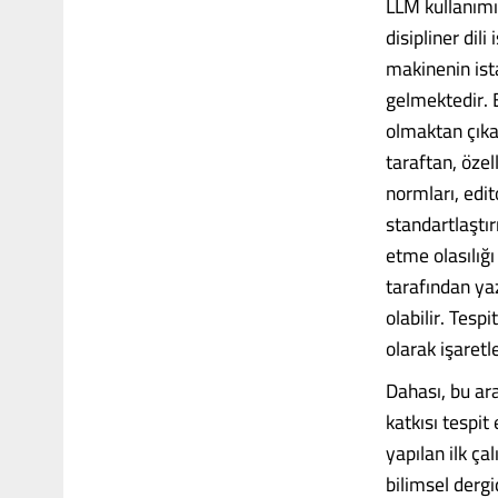
LLM kullanımın
disipliner dil
makinenin ist
gelmektedir. 
olmaktan çıka
taraftan, özel
normları, edit
standartlaştı
etme olasılığ
tarafından yaz
olabilir. Tesp
olarak işaretl
Dahası, bu ar
katkısı tespi
yapılan ilk ç
bilimsel derg