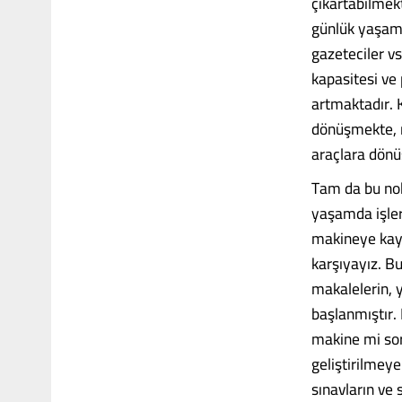
çıkartabilmekt
günlük yaşaml
gazeteciler vs
kapasitesi ve 
artmaktadır. K
dönüşmekte, n
araçlara dönü
Tam da bu nokt
yaşamda işleri
makineye kaym
karşıyayız. Bu
makalelerin, y
başlanmıştır. 
makine mi sor
geliştirilmeye
sınavların ve 