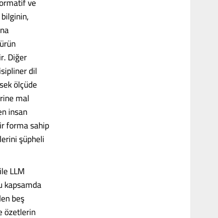
normatif ve
bilginin,
ına
 ürün
r. Diğer
ipliner dil
ksek ölçüde
erine mal
en insan
bir forma sahip
lerini şüpheli
ile LLM
 bu kapsamda
len beş
e özetlerin