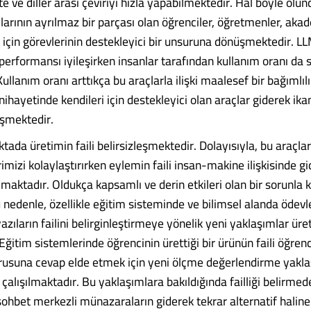
e ve diller arası çeviriyi hızla yapabilmektedir. Hal böyle olunc
arının ayrılmaz bir parçası olan öğrenciler, öğretmenler, aka
 için görevlerinin destekleyici bir unsuruna dönüşmektedir. LL
performansı iyileşirken insanlar tarafından kullanım oranı da s
ullanım oranı arttıkça bu araçlarla ilişki maalesef bir bağımlılık
ihayetinde kendileri için destekleyici olan araçlar giderek ik
şmektedir.
ada üretimin faili belirsizleşmektedir. Dolayısıyla, bu araçla
mizi kolaylaştırırken eylemin faili insan-makine ilişkisinde g
aktadır. Oldukça kapsamlı ve derin etkileri olan bir sorunla k
 nedenle, özellikle eğitim sisteminde ve bilimsel alanda ödevle
azıların failini belirginleştirmeye yönelik yeni yaklaşımlar ür
Eğitim sistemlerinde öğrencinin ürettiği bir ürünün faili öğren
usuna cevap elde etmek için yeni ölçme değerlendirme yakla
 çalışılmaktadır. Bu yaklaşımlara bakıldığında failliği belirmed
sohbet merkezli münazaraların giderek tekrar alternatif haline