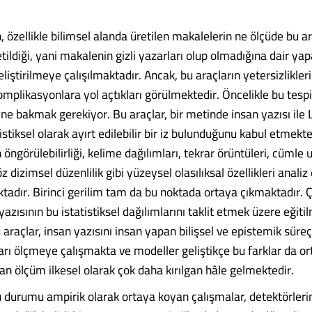
, özellikle bilimsel alanda üretilen makalelerin ne ölçüde bu a
tildiği, yani makalenin gizli yazarları olup olmadığına dair ya
eliştirilmeye çalışılmaktadır. Ancak, bu araçların yetersizlikler
mplikasyonlara yol açtıkları görülmektedir. Öncelikle bu tespi
ine bakmak gerekiyor. Bu araçlar, bir metinde insan yazısı ile 
istiksel olarak ayırt edilebilir bir iz bulunduğunu kabul etmekte
in öngörülebilirliği, kelime dağılımları, tekrar örüntüleri, cümle
z dizimsel düzenlilik gibi yüzeysel olasılıksal özellikleri analiz
tadır. Birinci gerilim tam da bu noktada ortaya çıkmaktadır. 
azısının bu istatistiksel dağılımlarını taklit etmek üzere eğitil
 araçlar, insan yazısını insan yapan bilişsel ve epistemik süreçl
ları ölçmeye çalışmakta ve modeller geliştikçe bu farklar da o
an ölçüm ilkesel olarak çok daha kırılgan hâle gelmektedir.
u durumu ampirik olarak ortaya koyan çalışmalar, detektörleri