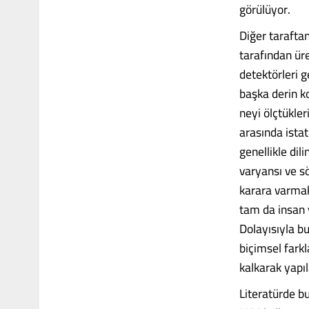
görülüyor.
Diğer taraftan
tarafından üre
detektörleri g
başka derin ko
neyi ölçtükler
arasında istat
genellikle dil
varyansı ve sö
karara varmak
tam da insan y
Dolayısıyla bu
biçimsel fark
kalkarak yapıl
Literatürde b