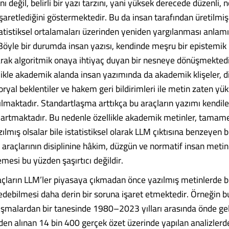
ı değil, belirli bir yazı tarzını, yani yüksek derecede düzenli, 
i işaretlediğini göstermektedir. Bu da insan tarafından üretilmiş 
atistiksel ortalamaları üzerinden yeniden yargılanması anlam
Böyle bir durumda insan yazısı, kendinde meşru bir epistemik
rak algoritmik onaya ihtiyaç duyan bir nesneye dönüşmektedi
likle akademik alanda insan yazımında da akademik klişeler, dis
oryal beklentiler ve hakem geri bildirimleri ile metin zaten yü
rılmaktadır. Standartlaşma arttıkça bu araçların yazımı kendil
ı artmaktadır. Bu nedenle özellikle akademik metinler, tamam
ılmış olsalar bile istatistiksel olarak LLM çıktısına benzeyen 
it araçlarının disiplinine hâkim, düzgün ve normatif insan metin
emesi bu yüzden şaşırtıcı değildir.
açların LLM’ler piyasaya çıkmadan önce yazılmış metinlerde b
t edebilmesi daha derin bir soruna işaret etmektedir. Örneğin
alışmalardan bir tanesinde 1980–2023 yılları arasında önde ge
iden alınan 14 bin 400 gerçek özet üzerinde yapılan analizlerd