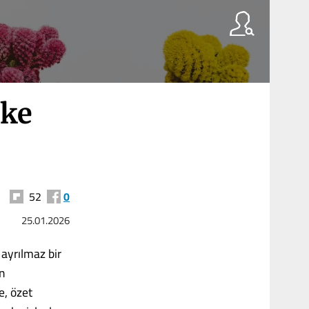
ike
52
0
25.01.2026
ayrılmaz bir
n
e, özet