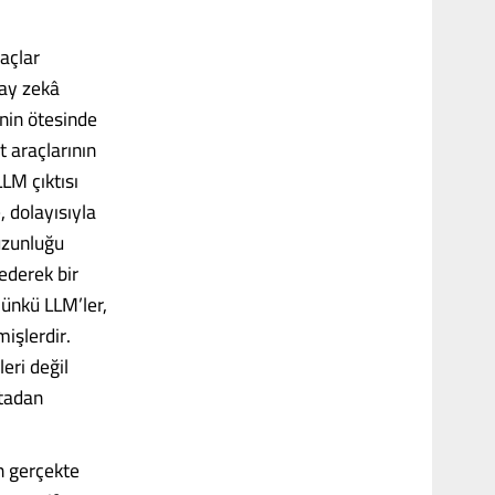
raçlar
pay zekâ
inin ötesinde
t araçlarının
LLM çıktısı
, dolayısıyla
 uzunluğu
 ederek bir
Çünkü LLM’ler,
mişlerdir.
eri değil
rtadan
n gerçekte