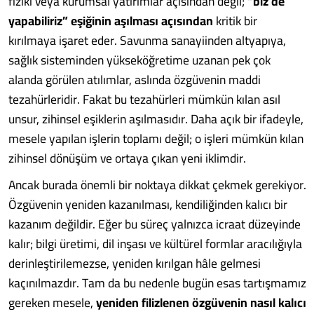
fiziki veya kurumsal yatırımlar açısından değil;
“biz de
yapabiliriz”
eşiğinin aşılması açısından
kritik bir
kırılmaya işaret eder. Savunma sanayiinden altyapıya,
sağlık sisteminden yükseköğretime uzanan pek çok
alanda görülen atılımlar, aslında özgüvenin maddi
tezahürleridir. Fakat bu tezahürleri mümkün kılan asıl
unsur, zihinsel eşiklerin aşılmasıdır. Daha açık bir ifadeyle,
mesele yapılan işlerin toplamı değil; o işleri mümkün kılan
zihinsel dönüşüm ve ortaya çıkan yeni iklimdir.
Ancak burada önemli bir noktaya dikkat çekmek gerekiyor.
Özgüvenin yeniden kazanılması, kendiliğinden kalıcı bir
kazanım değildir. Eğer bu süreç yalnızca icraat düzeyinde
kalır; bilgi üretimi, dil inşası ve kültürel formlar aracılığıyla
derinleştirilemezse, yeniden kırılgan hâle gelmesi
kaçınılmazdır. Tam da bu nedenle bugün esas tartışmamız
gereken mesele,
yeniden filizlenen özgüvenin nasıl kalıcı