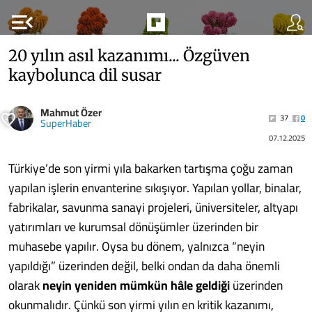
menu_open
20 yılın asıl kazanımı... Özgüven
kaybolunca dil susar
Mahmut Özer
37
0
SuperHaber
07.12.2025
Türkiye’de son yirmi yıla bakarken tartışma çoğu zaman
yapılan işlerin envanterine sıkışıyor. Yapılan yollar, binalar,
fabrikalar, savunma sanayi projeleri, üniversiteler, altyapı
yatırımları ve kurumsal dönüşümler üzerinden bir
muhasebe yapılır. Oysa bu dönem, yalnızca “neyin
yapıldığı” üzerinden değil, belki ondan da daha önemli
olarak
neyin yeniden mümkün hâle geldiği
üzerinden
okunmalıdır. Çünkü son yirmi yılın en kritik kazanımı,