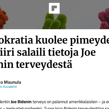
kratia kuolee pimeyde
iiri salaili tietoja Joe
nin terveydestä
o Maunula
n Kuvalehti
dentin
Joe Bidenin
terveys on palannut amerikkalaisten – ja er
 – keskustelunaiheeksi. Tuore kirja Bidenin terveydentilan s