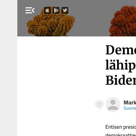
menu_open
Demo
lähip
Bide
Mark
Suome
Entisen presi
demokraattien