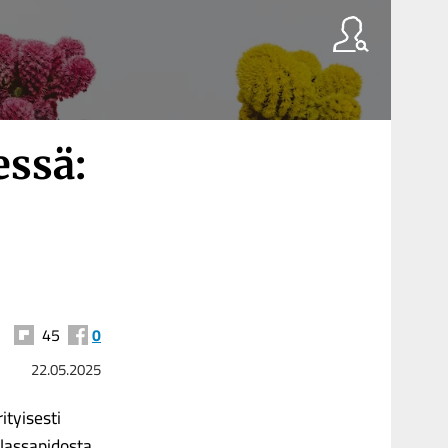
ssä:
45
0
22.05.2025
ityisesti
alassapidosta