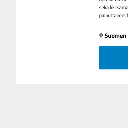
sekä liki sam
palauttaneet k
© Suomen 