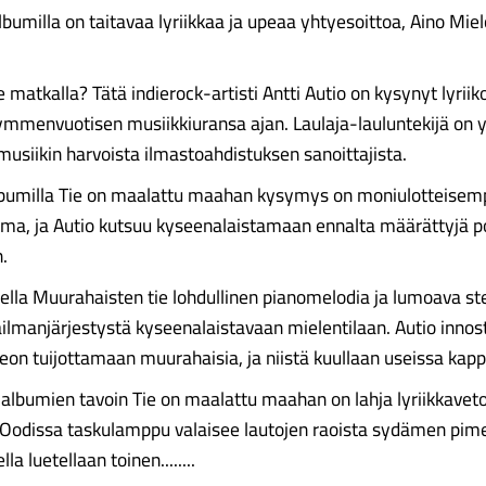
lbumilla on taitavaa lyriikkaa ja upeaa yhtyesoittoa, Aino Mielo
matkalla? Tätä indierock-artisti Antti Autio on kysynyt lyriik
ymmenvuotisen musiikkiuransa ajan. Laulaja-lauluntekijä on y
usiikin harvoista ilmastoahdistuksen sanoittajista.
lbumilla Tie on maalattu maahan kysymys on moniulotteisemp
ma, ja Autio kutsuu kyseenalaistamaan ennalta määrättyjä po
.
lla Muurahaisten tie lohdullinen pianomelodia ja lumoava 
ailmanjärjestystä kyseenalaistavaan mielentilaan. Autio innost
eon tuijottamaan muurahaisia, ja niistä kuullaan useissa kapp
albumien tavoin Tie on maalattu maahan on lahja lyriikkaveto
e. Oodissa taskulamppu valaisee lautojen raoista sydämen pimei
a luetellaan toinen........