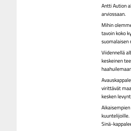
Antti Aution a
arviossaan.
Mihin olemme 
tavoin koko k
suomalaisen m
Viidennellä a
keskeinen tee
haahuilemaan
Avauskappalee
virittävät ma
kesken levynt
Aikaisempien 
kuuntelijoill
Sinä-kappaleell