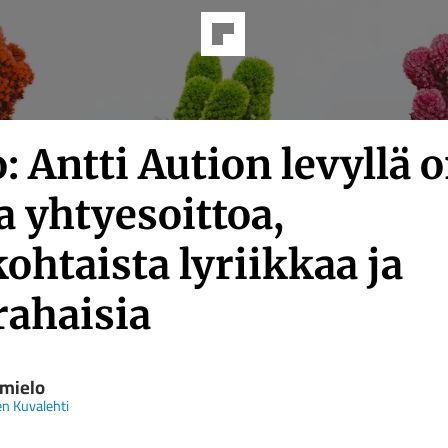
: Antti Aution levyllä 
a yhtyesoittoa,
ohtaista lyriikkaa ja
ahaisia
 mielo
n Kuvalehti