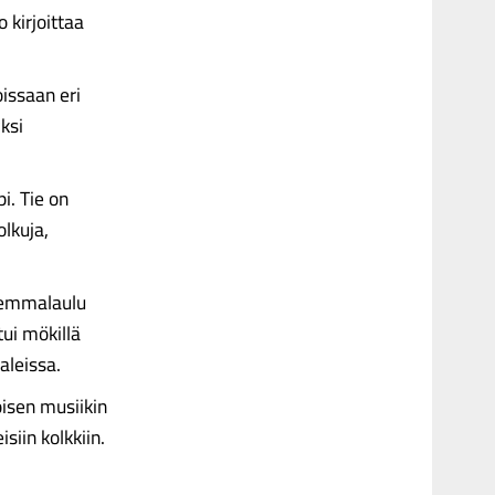
 kirjoittaa
oissaan eri
ksi
i. Tie on
lkuja,
stemmalaulu
ui mökillä
aleissa.
isen musiikin
siin kolkkiin.