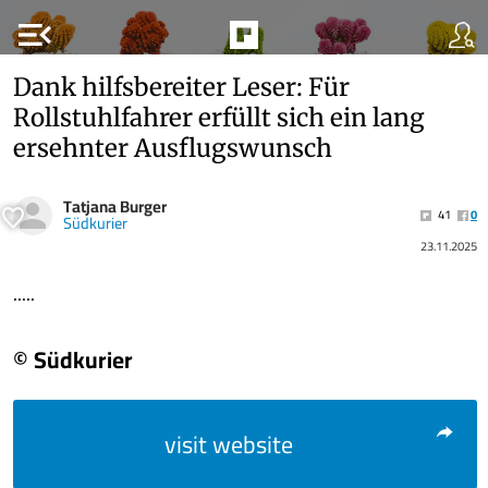
menu_open
Dank hilfsbereiter Leser: Für
Rollstuhlfahrer erfüllt sich ein lang
ersehnter Ausflugswunsch
Tatjana Burger
41
0
Südkurier
23.11.2025
.....
© Südkurier
visit website