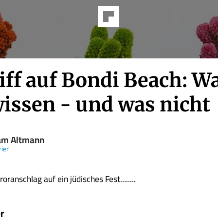
iff auf Bondi Beach: W
wissen - und was nicht
am Altmann
ier
oranschlag auf ein jüdisches Fest........
r