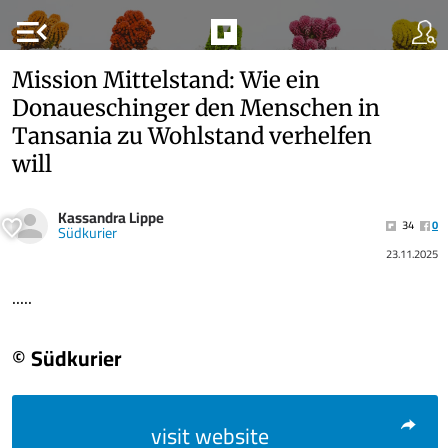
menu_open
Mission Mittelstand: Wie ein
Donaueschinger den Menschen in
Tansania zu Wohlstand verhelfen
will
Kassandra Lippe
34
0
Südkurier
23.11.2025
.....
© Südkurier
visit website