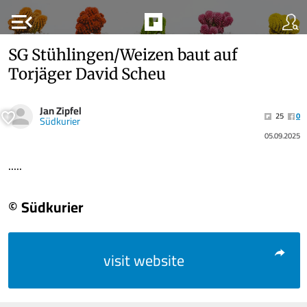
menu_open
SG Stühlingen/Weizen baut auf
Torjäger David Scheu
Jan Zipfel
25
0
Südkurier
05.09.2025
.....
© Südkurier
visit website