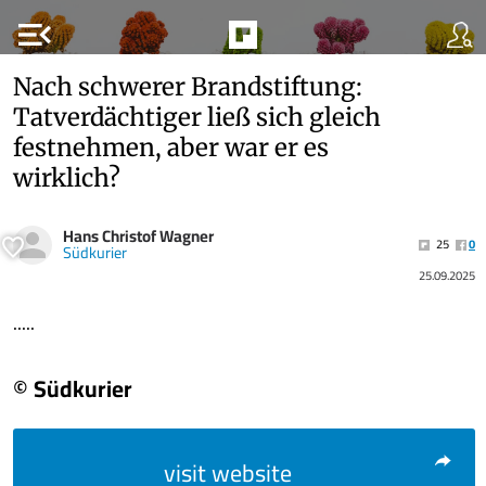
menu_open
Nach schwerer Brandstiftung:
Tatverdächtiger ließ sich gleich
festnehmen, aber war er es
wirklich?
Hans Christof Wagner
25
0
Südkurier
25.09.2025
.....
© Südkurier
visit website