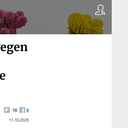
wegen
e
18
0
11.10.2025