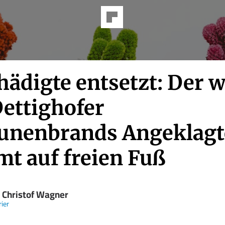
hädigte entsetzt: Der 
Dettighofer
unenbrands Angeklagt
t auf freien Fuß
 Christof Wagner
ier