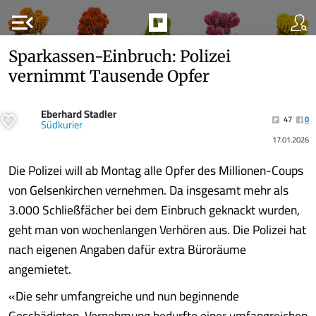
menu_open
Sparkassen-Einbruch: Polizei
vernimmt Tausende Opfer
Eberhard Stadler
47
0
Südkurier
17.01.2026
Die Polizei will ab Montag alle Opfer des Millionen-Coups
von Gelsenkirchen vernehmen. Da insgesamt mehr als
3.000 Schließfächer bei dem Einbruch geknackt wurden,
geht man von wochenlangen Verhören aus. Die Polizei hat
nach eigenen Angaben dafür extra Büroräume
angemietet.
«Die sehr umfangreiche und nun beginnende
Geschädigten-Vernehmung bedurfte einer umfangreichen