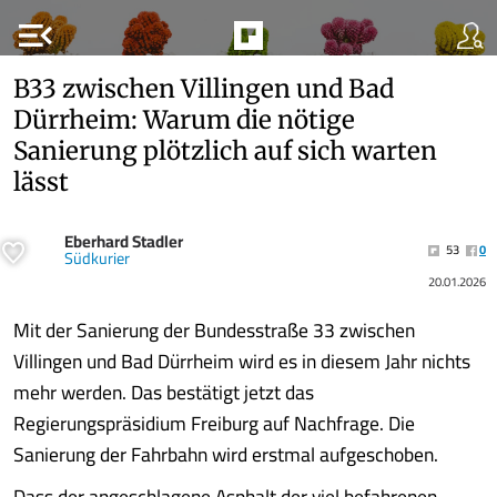
menu_open
B33 zwischen Villingen und Bad
Dürrheim: Warum die nötige
Sanierung plötzlich auf sich warten
lässt
Eberhard Stadler
53
0
Südkurier
20.01.2026
Mit der Sanierung der Bundesstraße 33 zwischen
Villingen und Bad Dürrheim wird es in diesem Jahr nichts
mehr werden. Das bestätigt jetzt das
Regierungspräsidium Freiburg auf Nachfrage. Die
Sanierung der Fahrbahn wird erstmal aufgeschoben.
Dass der angeschlagene Asphalt der viel befahrenen