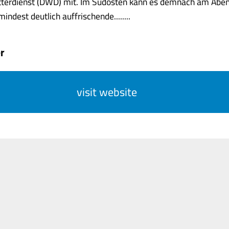
terdienst (DWD) mit. Im Südosten kann es demnach am Abend
indest deutlich auffrischende........
r
visit website