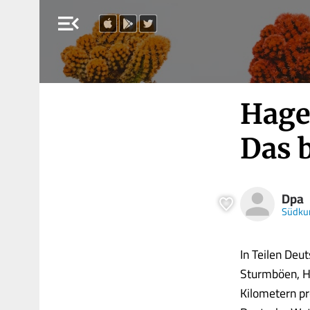
menu_open
Hage
Das 
Dpa
Südkur
In Teilen Deu
Sturmböen, H
Kilometern pr