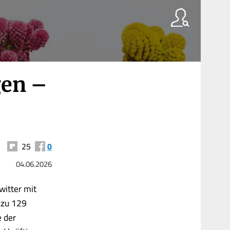
gen –
25
0
04.06.2026
witter mit
 zu 129
e der