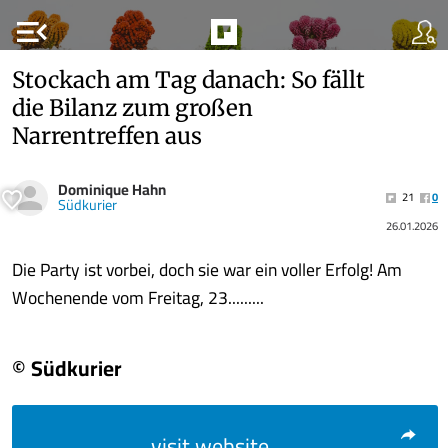
menu_open
Stockach am Tag danach: So fällt
die Bilanz zum großen
Narrentreffen aus
Dominique Hahn
21
0
Südkurier
26.01.2026
Die Party ist vorbei, doch sie war ein voller Erfolg! Am
Wochenende vom Freitag, 23.........
© Südkurier
visit website