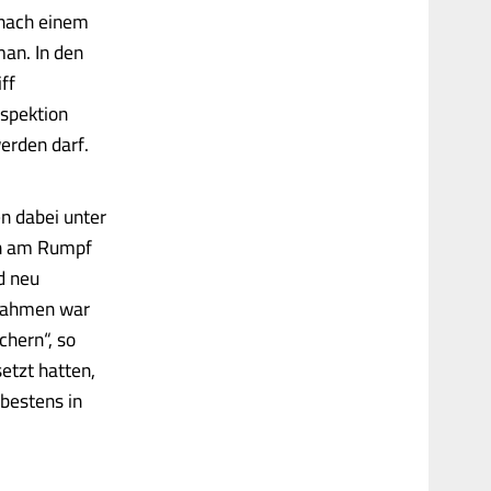
 nach einem
an. In den
ff
nspektion
werden darf.
en dabei unter
en am Rumpf
d neu
aßnahmen war
chern“, so
etzt hatten,
bestens in