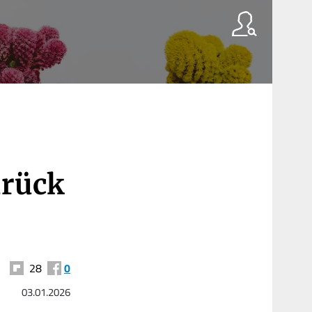
urück
28
0
03.01.2026