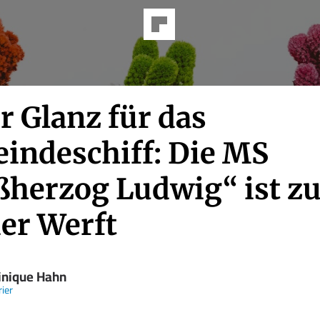
r Glanz für das
indeschiff: Die MS
ßherzog Ludwig“ ist z
der Werft
nique Hahn
ier