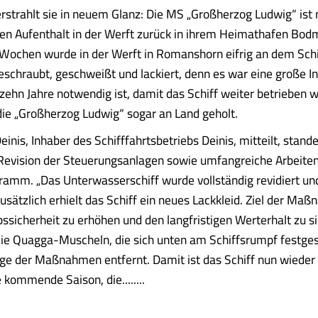
rstrahlt sie in neuem Glanz: Die MS „Großherzog Ludwig“ ist
n Aufenthalt in der Werft zurück in ihrem Heimathafen Bodm
Wochen wurde in der Werft in Romanshorn eifrig an dem Schi
geschraubt, geschweißt und lackiert, denn es war eine große I
le zehn Jahre notwendig ist, damit das Schiff weiter betrieben 
ie „Großherzog Ludwig“ sogar an Land geholt.
inis, Inhaber des Schifffahrtsbetriebs Deinis, mitteilt, stand
Revision der Steuerungsanlagen sowie umfangreiche Arbeit
amm. „Das Unterwasserschiff wurde vollständig revidiert un
zusätzlich erhielt das Schiff ein neues Lackkleid. Ziel der M
bssicherheit zu erhöhen und den langfristigen Werterhalt zu si
die Quagga-Muscheln, die sich unten am Schiffsrumpf festges
e der Maßnahmen entfernt. Damit ist das Schiff nun wieder 
 kommende Saison, die........