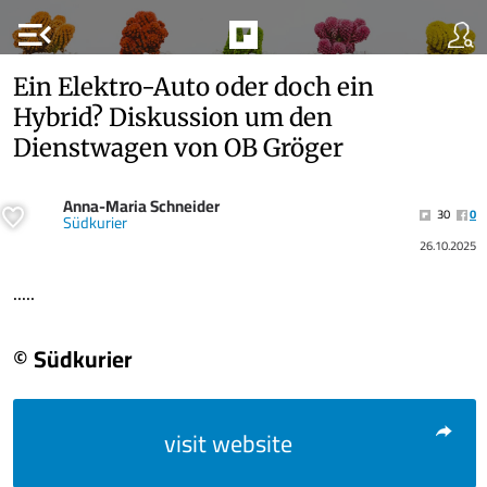
menu_open
Ein Elektro-Auto oder doch ein
Hybrid? Diskussion um den
Dienstwagen von OB Gröger
Anna-Maria Schneider
30
0
Südkurier
26.10.2025
.....
© Südkurier
visit website