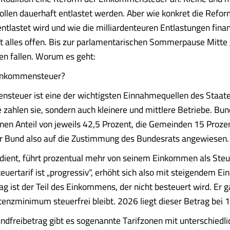
llen dauerhaft entlastet werden. Aber wie konkret die Refo
 entlastet wird und wie die milliardenteuren Entlastungen fina
ist alles offen. Bis zur parlamentarischen Sommerpause Mitte J
n fallen. Worum es geht:
Einkommensteuer?
steuer ist eine der wichtigsten Einnahmequellen des Staate
 zahlen sie, sondern auch kleinere und mittlere Betriebe. Bu
n Anteil von jeweils 42,5 Prozent, die Gemeinden 15 Prozent
er Bund also auf die Zustimmung des Bundesrats angewiesen.
ient, führt prozentual mehr von seinem Einkommen als Steu
ertarif ist „progressiv“, erhöht sich also mit steigendem E
ag ist der Teil des Einkommens, der nicht besteuert wird. Er ga
tenzminimum steuerfrei bleibt. 2026 liegt dieser Betrag bei 
dfreibetrag gibt es sogenannte Tarifzonen mit unterschiedl