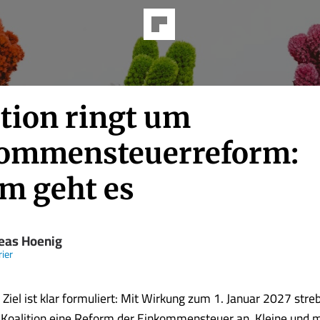
ition ringt um
ommensteuerreform:
m geht es
eas Hoenig
ier
Ziel ist klar formuliert: Mit Wirkung zum 1. Januar 2027 streb
Koalition eine Reform der Einkommensteuer an. Kleine und m