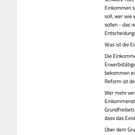
Einkommen so
soll, wer wie
sollen - das 
Entscheidunge
Was ist die 
Die Einkommen
Erwerbstätige
bekommen eine
Reform ist d
Wer mehr verd
Einkommensteu
Grundfreibetr
dass das Exis
Über dem Grun