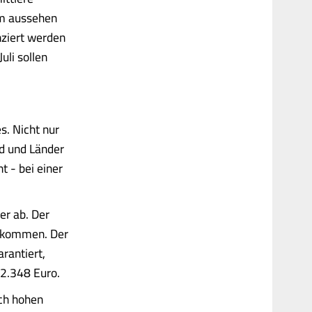
rm aussehen
nziert werden
uli sollen
s. Nicht nur
nd und Länder
 - bei einer
er ab. Der
inkommen. Der
rantiert,
12.348 Euro.
ich hohen