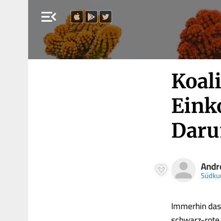
menu_open
Koal
Eink
Daru
Andr
Südkur
Immerhin das 
schwarz-rote 