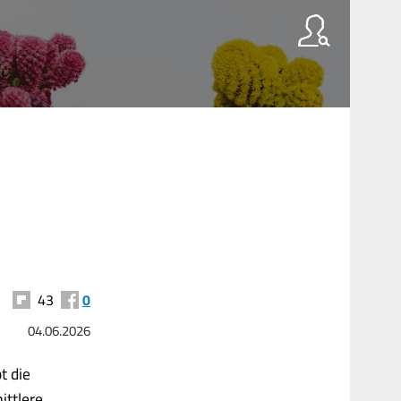
43
0
04.06.2026
t die
ittlere