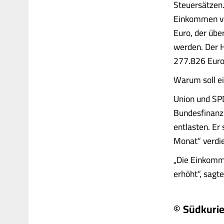
Steuersätzen.
Einkommen von
Euro, der übe
werden. Der H
277.826 Euro 
Warum soll 
Union und SPD
Bundesfinanzm
entlasten. Er
Monat“ verdi
„Die Einkomm
erhöht“, sagte 
© Südkurie