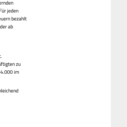
uernden
Für jeden
euern bezahlt
 der ab
.
ftigten zu
, 4.000 im
hleichend