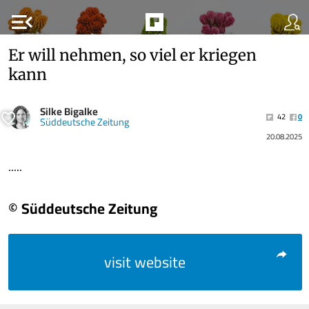
menu_open
Er will nehmen, so viel er kriegen
kann
Silke Bigalke
42
0
Süddeutsche Zeitung
20.08.2025
.....
© Süddeutsche Zeitung
visit website