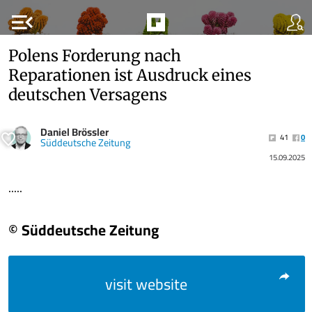
menu_open
Polens Forderung nach
Reparationen ist Ausdruck eines
deutschen Versagens
Daniel Brössler
41
0
Süddeutsche Zeitung
15.09.2025
.....
© Süddeutsche Zeitung
visit website