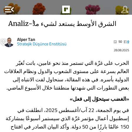
menu_open
الشرق الأوسط يستعد لشيء ما!-Analiz
Alper Tan
50
0
Stratejik Düşünce Enstitüsü
28.08.2025
الحرب على غزّة التي تستمر منذ نحو عامين، باتت تُغيّر
العالم بسرعة على مستوى الشعوب والدول ونظام العلاقات
الدولية بأسره. في هذه المقالة، سنحاول لفت الانتباه إلى
بعض التطورات التي شهدتها منطقتنا خلال الأسبوع الماضي.
«الغضب سيتحوّل إلى فعل»
في يوم الجمعة، 22 آب/أغسطس 2025، انطلقت في
إسطنبول أعمال مؤتمر غزّة الذي سيستمر أسبوعًا بمشاركة
150 عالمًا بارزًا من 50 دولة. وأكد البيان الصادر في افتتاح