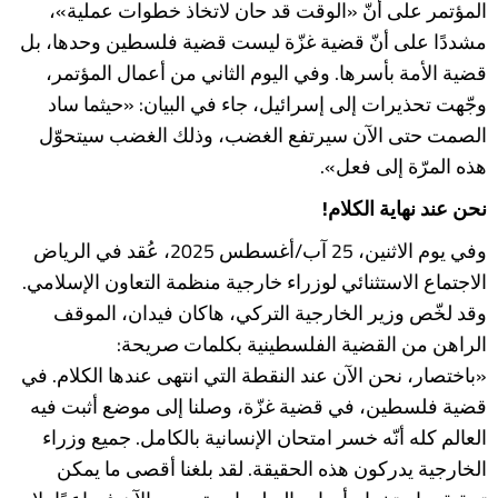
المؤتمر على أنّ «الوقت قد حان لاتخاذ خطوات عملية»،
مشددًا على أنّ قضية غزّة ليست قضية فلسطين وحدها، بل
قضية الأمة بأسرها. وفي اليوم الثاني من أعمال المؤتمر،
وجّهت تحذيرات إلى إسرائيل، جاء في البيان: «حيثما ساد
الصمت حتى الآن سيرتفع الغضب، وذلك الغضب سيتحوّل
هذه المرّة إلى فعل».
نحن عند نهاية الكلام!
وفي يوم الاثنين، 25 آب/أغسطس 2025، عُقد في الرياض
الاجتماع الاستثنائي لوزراء خارجية منظمة التعاون الإسلامي.
وقد لخّص وزير الخارجية التركي، هاكان فيدان، الموقف
الراهن من القضية الفلسطينية بكلمات صريحة:
«باختصار، نحن الآن عند النقطة التي انتهى عندها الكلام. في
قضية فلسطين، في قضية غزّة، وصلنا إلى موضع أثبت فيه
العالم كله أنّه خسر امتحان الإنسانية بالكامل. جميع وزراء
الخارجية يدركون هذه الحقيقة. لقد بلغنا أقصى ما يمكن