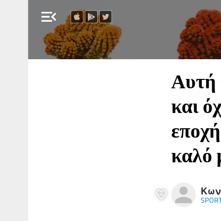
menu_open
Αυτή 
και ό
εποχή
καλό 
Κων
SPORT