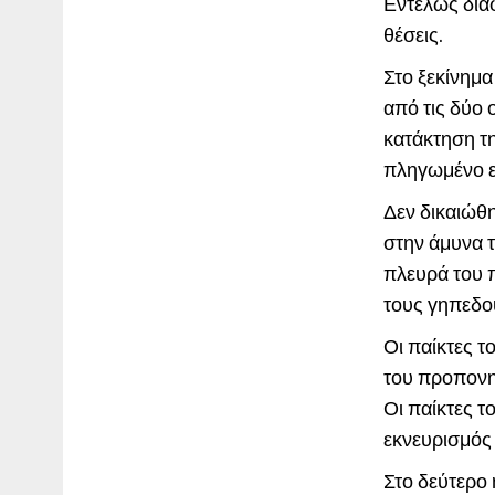
Εντελώς διαφ
θέσεις.
Στο ξεκίνημ
από τις δύο 
κατάκτηση τη
πληγωμένο ε
Δεν δικαιώθη
στην άμυνα 
πλευρά του π
τους γηπεδο
Οι παίκτες τ
του προπονη
Οι παίκτες τ
εκνευρισμός
Στο δεύτερο 