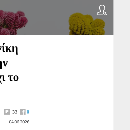
νίκη
ην
ι το
33
0
04.06.2026