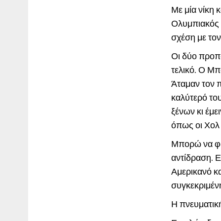
Με μία νίκη 
Ολυμπιακός 
σχέση με τον
Οι δύο προπο
τελικό. Ο Μπ
Άταμαν τον π
καλύτερό του
ξένων κι έμε
όπως οι Χολ
Μπορώ να φαν
αντίδραση. 
Αμερικανό κα
συγκεκριμέν
Η πνευματικ