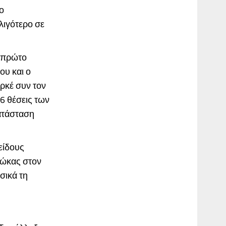
ο
λιγότερο σε
ν πρώτο
ου και ο
αρκέ συν τον
6 θέσεις των
κατάσταση
είδους
ζώκας στον
σικά τη