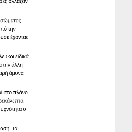
άδες άλλαξαν
α σώματος
από την
ούσε έχοντας
ευκοι ειδικά
στην άλλη
λαρή άμυνα
οί στο πλάνο
δεκάλεπτο.
συχνότητα ο
ταση. Τα