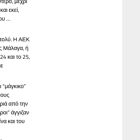
ύτερο, μέχρι
αι εκεί,
του …
 πολύ. Η ΑΕΚ
ς Μάλαγα, ή
4 και το 25,
με
ο “μάγκικο”
νους
ριά από την
ροι” άγγιζαν
να και του