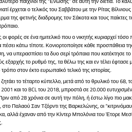
καλύτερο παιχνίδι της “Ενωσης” σε αυτή την διετία. Το καλ
ιατί έρχεται ο τελικός του Σαββάτου με την Ρίτας Βίλνιους κ
έρμα της φετινής διαδρομης τον Σάκοτα και τους παίκτες 
 τρόπαιο.
ς οι φορές σε ένα ημιτελικό που ο νικητής κυριαρχεί τόσο
α πέσει κάτω τίποτε. Κονιορτοποίησε κάθε προσπάθεια τη
, να υπερασπίσει τα δυο σερί τρόπαια που κατέκτησε το 2
ς εξαρχής το ρυθμό της, τα θέλω της και εν τέλει έφτασε 
 τρόπο στον έκτο ευρωπαϊκό τελικό της ιστορίας.
ζητάει το τέταρτο κύπελλο, μετά από το θρυλικό του 68, τ
2001 και το BCL του 2018, μπροστά σε 20.000 ευτυχισμέ
ριν από 28 χρόνια σε αυτή την πόλη, ή έστω λίγο πιο μακ
στο Παλαού Σαν Τζόρντι της Βαρκελώνης, οι “κιτρινόμαυ
α, αλλά έχαναν από την Κίντερ Μπολόνια του Έτορε Μεσί
.