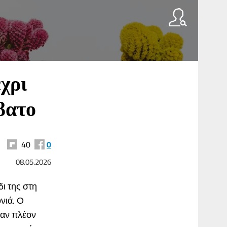
χρι
βατο
40
0
08.05.2026
δι της στη
νιά. Ο
σαν πλέον