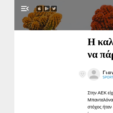
menu_open
Η καλ
να πά
Για
SPORT
Στην ΑΕΚ είχ
Μπανταλόνα 
στόχος ήταν 