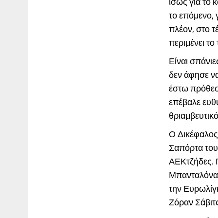
ίσως για το 
το επόμενο, γ
πλέον, στο τ
περιμένει το
Είναι σπάνιε
δεν άφησε ν
έστω πρόθεση
επέβαλε ευθύ
θριαμβευτικό
Ο Δικέφαλος 
Σαπόρτα του 
ΑΕΚτζήδες. Π
Μπανταλόνα, 
την Ευρωλίγκ
Ζόραν Σάβιτς