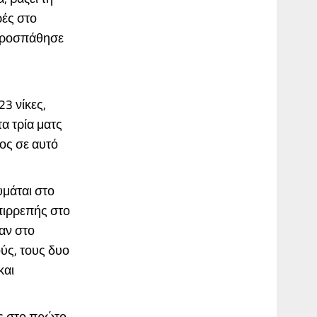
ρές στο
 προσπάθησε
23 νίκες,
α τρία ματς
ος σε αυτό
υμάται στο
επιρρεπής στο
αν στο
ύς, τους δυο
και
.
ς στο πρώτο