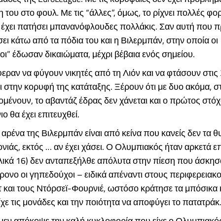
του στο φουλ. Με τις “άλλες”, όμως, το ρίχνει πολλές φο
 έχει πατήσει μπανανόφλουδες πολλάκις. Σαν αυτή που
ει κάτω από τα πόδια του και η Βιλερμπάν, στην οποία οι
ι” έδωσαν δικαιώματα, μέχρι βέβαια ενός σημείου.
φεραν να φύγουν νικητές από τη Λιόν και να φτάσουν στις 
 στην κορυφή της κατάταξης. Ξέρουν ότι με δυο ακόμα, στ
μένουν, το αβαντάζ έδρας δεν χάνεται και ο πρώτος στόχ
ο θα έχει επιτευχθεί.
 αρένα της Βιλερμπάν είναι από κείνα που κανείς δεν τα θ
ονιάς, εκτός … αν έχει χάσει. Ο Ολυμπιακός ήταν αρκετά 
λικά 16) δεν ανταπεξήλθε απόλυτα στην πίεση που άσκησ
ρονο οι γηπεδούχοι – ειδικά απέναντι στους περιφερειακο
 και τους Ντόρσεϊ-Φουρνιέ, ωστόσο κράτησε τα μπόσικα 
ε τις μονάδες και την ποιότητα να αποφύγει το πατατράκ
 μεν απόκοψε την καλή κυκλοφορία που είχε ο Ολυμπιακό