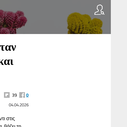
όταν
και
39
0
04.04.2026
τι στις
, βάζει τη