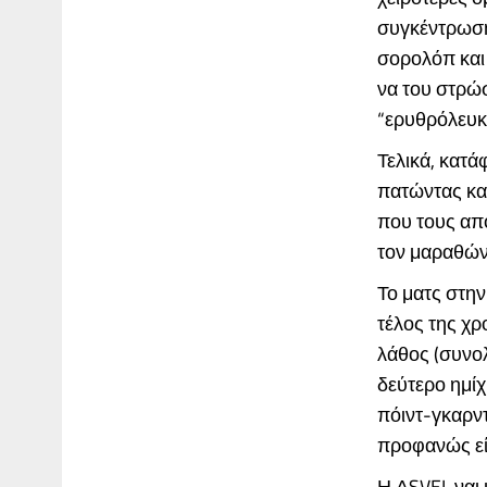
συγκέντρωση 
σορολόπ και
να του στρώσ
“ερυθρόλευκο
Τελικά, κατά
πατώντας και
που τους απο
τον μαραθώνι
Το ματς στην
τέλος της χρ
λάθος (συνο
δεύτερο ημίχ
πόιντ-γκαρντ
προφανώς είχ
Η ΑSVEL ναι