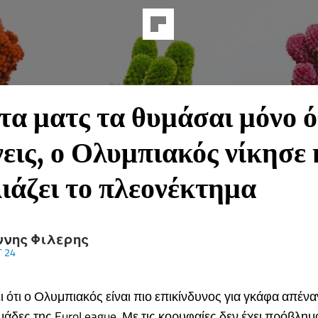
τα ματς τα θυμάσαι μόνο 
νεις, ο Ολυμπιακός νίκησε 
ιάζει το πλεονέκτημα
ννης Φιλερης
 24
ει ότι ο Ολυμπιακός είναι πιο επικίνδυνος για γκάφα απέναν
μάδες της EuroLeague. Με τις κορυφαίες δεν έχει πρόβλημα