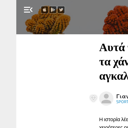
menu_open
Αυτά 
τα χά
αγκαλ
Για
SPORT
Η ιστορία λέ
χειρότερες ο