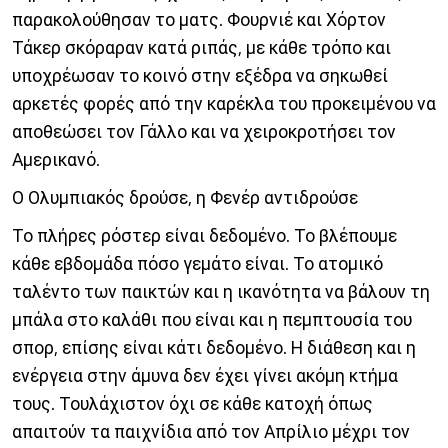
παρακολούθησαν το ματς. Φουρνιέ και Χόρτον
Τάκερ σκόραραν κατά ριπάς, με κάθε τρόπο και
υποχρέωσαν το κοινό στην εξέδρα να σηκωθεί
αρκετές φορές από την καρέκλα του προκειμένου να
αποθεώσει τον Γάλλο και να χειροκροτήσει τον
Αμερικανό.
Ο Ολυμπιακός δρούσε, η Φενέρ αντιδρούσε
Το πλήρες ρόστερ είναι δεδομένο. Το βλέπουμε
κάθε εβδομάδα πόσο γεμάτο είναι. Το ατομικό
ταλέντο των παικτών και η ικανότητα να βάλουν τη
μπάλα στο καλάθι που είναι και η πεμπτουσία του
σπορ, επίσης είναι κάτι δεδομένο. Η διάθεση και η
ενέργεια στην άμυνα δεν έχει γίνει ακόμη κτήμα
τους. Τουλάχιστον όχι σε κάθε κατοχή όπως
απαιτούν τα παιχνίδια από τον Απρίλιο μέχρι τον