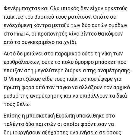
Φενέρμπαχτσε και Ολυμπιακός δεν είχαν αρκετούς
παίκτες του βασικού τους ροτέισον. Οπότε σε
ενδεχόμενη κόντρα μεταξύ των δύο αυτών ομάδων
στο Final 4, οι προπονητές λίγο βίντεο θα κόψουν
από το συγκεκριμένο παιχνίδι.
Αυτό δε μειώνει στο παραμικρό ούτε τη νίκη των
ερυθρόλευκων, ούτε το πολύ όμορφο μπάσκετ που
έπαιξαν στη μεγαλύτερη διάρκεια της αναμέτρησης.
Ο Μπαρτζώκας είδε τους παίκτες που έφερε για
πρώτη φορά από τον πάγκο να αλλάζουν τον αρχικό
ρυθμό της αναμέτρησης και να επιβάλλουν τα δικά
τους θέλω.
Επίσης η μπασκετική Ευρώπη υποκλίθηκε στο
ταλέντο δύο παικτών οι οποίοι φρόντισαν να
δημιουργήσουν αξέχαστες αναμνήσεις σε όσους