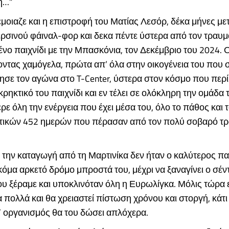
η…”
μοιαζε και η επιστροφή του Ματίας Λεσόρ, δέκα μήνες μετ
ερσινού φάιναλ-φορ και δεκα πέντε ύστερα από τον τραυμ
νο παιχνίδι με την Μπασκόνια, τον Δεκέμβριο του 2024. 
ζοντας χαμόγελα, πρώτα απ’ όλα στην οικογένεια του πο
σε τον αγώνα στο T-Center, ύστερα στον κόσμο που περί
κρηκτικό του παιχνίδι και εν τέλει σε ολόκληρη την ομάδα 
ρε όλη την ενέργεια που έχει μέσα του, όλο το πάθος και 
τικών 452 ημερών που πέρασαν από τον πολύ σοβαρό τ
 την καταγωγή από τη Μαρτινίκα δεν ήταν ο καλύτερος πα
όμα αρκετό δρόμο μπροστά του, μέχρι να ξαναγίνει ο σέν
ου ξέραμε και υποκλινόταν όλη η Ευρωλίγκα. Μόλις τώρα
πολλά και θα χρειαστεί πίστωση χρόνου και στοργή, κάτι
” οργανισμός θα του δώσει απλόχερα.