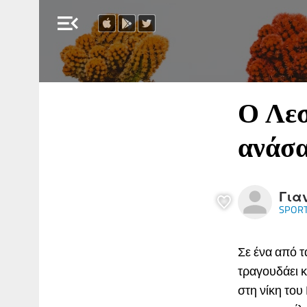
menu_open
Ο Λεσ
ανάσα
Για
SPORT
Σε ένα από 
τραγουδάει κ
στη νίκη του