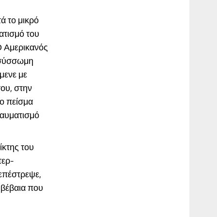
ά το μικρό
ατισμό του
Ο Αμερικανός
υ σύσσωμη
μενε με
του, στην
το πείσμα
ραυματισμό
ίκτης του
τερ-
 επέστρεψε,
 βέβαια που