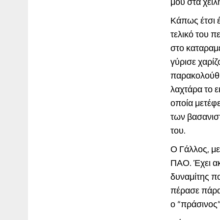
μου στα χείλ
Κάπως έτσι έ
τελικό του π
στο καταραμέ
γύρισε χαρί
παρακολούθη
λαχτάρα το ε
οποία μετέφε
των βασανισ
του.
Ο Γάλλος, με
ΠΑΟ. Έχει ακ
δυναμίτης π
πέρασε πάρα 
ο “πράσινος