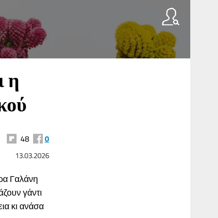
ι η
κού
48
0
13.03.2026
τρα Γαλάνη
άζουν γάντι
εια κι ανάσα