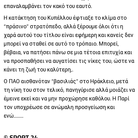
επαναλαμβάνει τον κακό του εαυτό.
Η κατάκτηση του Κυπέλλου έφτιαξε το κλίμα στο
“πράσινο” στρατόπεδο, αλλά ξέρουμε όλοι ότι η
χαρά αυτού του τίτλου είναι εφήμερη και κανείς δεν
μπορεί να σταθεί σε αυτό το τρόπαιο. Μπορεί,
βέβαια, να πατήσει πάνω σε μια τέτοια επιτυχία και
να προσπαθήσει να αυγατίσει τις νίκες του, ώστε να
κάνει τη ζωή του καλύτερη,.
Ο ΠΑΟ αισθανόταν “βασιλιάς” στο Ηράκλειο, μετά
τη νίκη του στον τελικό, πανηγύρισε αλλά μοιάζει να
έμεινε εκεί και να μην προχώρησε καθόλου. Η Παρί
τον υποχρέωσε σε ανώμαλη προσγείωση και
ενώ........
© SPORT 24