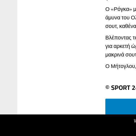
Ο «Ρόγκα» μ
άμυνα του Ολ
σουτ, καθένα
Βλέποντας τ
για αρκετή 
μακρινά σου
Ο Μήτογλου, μ
© SPORT 2