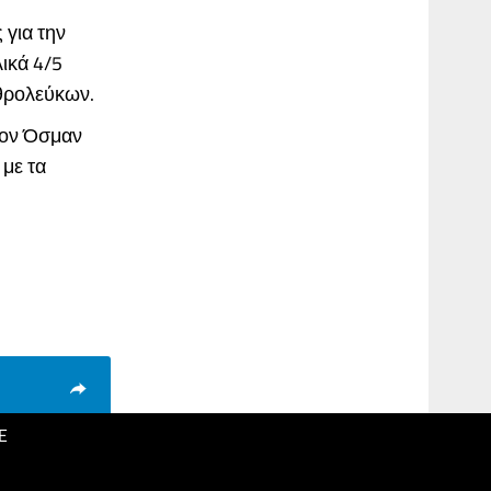
για την
ικά 4/5
υθρολεύκων.
τον Όσμαν
με τα
E