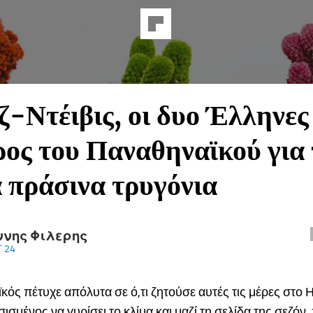
ζ-Ντέιβις, οι δυο Έλληνες 
ος του Παναθηναϊκού για 
 πράσινα τρυγόνια
ννης Φιλερης
 24
ός πέτυχε απόλυτα σε ό,τι ζητούσε αυτές τις μέρες στο 
σμένος να γυρίσει το κλίμα και μαζί τη σελίδα της σεζόν