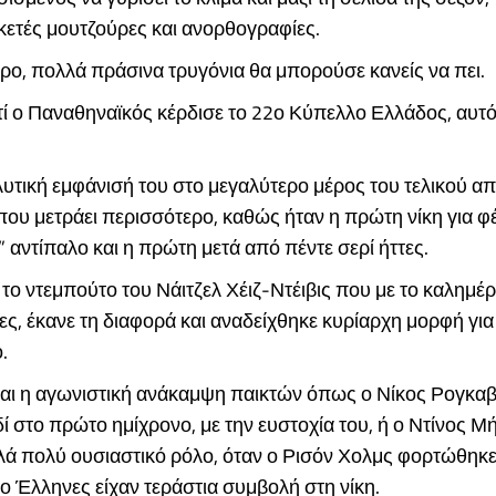
κετές μουτζούρες και ανορθογραφίες.
ρο, πολλά πράσινα τρυγόνια θα μπορούσε κανείς να πει.
τί ο Παναθηναϊκός κέρδισε το 22ο Κύπελλο Ελλάδος, αυτό
υτική εμφάνισή του στο μεγαλύτερο μέρος του τελικού απ
ου μετράει περισσότερο, καθώς ήταν η πρώτη νίκη για φ
” αντίπαλο και η πρώτη μετά από πέντε σερί ήττες.
το ντεμπούτο του Νάιτζελ Χέιζ-Ντέιβις που με το καλημέ
ες, έκανε τη διαφορά και αναδείχθηκε κυρίαρχη μορφή για
.
και η αγωνιστική ανάκαμψη παικτών όπως ο Νίκος Ρογκα
δί στο πρώτο ημίχρονο, με την ευστοχία του, ή ο Ντίνος Μ
λά πολύ ουσιαστικό ρόλο, όταν ο Ρισόν Χολμς φορτώθηκε
ο Έλληνες είχαν τεράστια συμβολή στη νίκη.