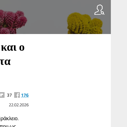
και ο
τα
37
176
22.02.2026
Ηράκλειο.
, που ως