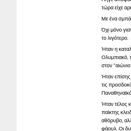
τώρα είχε αρ
Με ένα σμπά
Όχι μόνο για
το λιγότερο.
Ήταν η καταλ
Ολυμπιακό, π
στον “αιώνιο
Ήταν επίσης 
τις προσδοκί
Παναθηναϊκό
Ήταν τέλος 
παίκτης κλει
αθόρυβο, αλ
φάουλ. Οι δυ