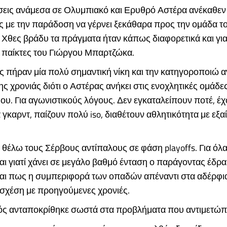
σεις ανάμεσα σε Ολυμπιακό και Ερυθρό Αστέρα ανέκαθεν
ες με την παράδοση να γέρνει ξεκάθαρα προς την ομάδα τ
 Χθες βράδυ τα πράγματα ήταν κάπως διαφορετικά και γι
ι παίκτες του Γιώργου Μπαρτζώκα.
ς πήραν μία πολύ σημαντική νίκη και την κατηγοροποιώ α
ης χρονιάς διότι ο Αστέρας ανήκει στις ενοχλητικές ομάδε
υ. Για αγωνιστικούς λόγους. Δεν εγκαταλείπουν ποτέ, έ
 γκαρντ, παίζουν πολύ iso, διαθέτουν αθλητικότητα με εξα
ε θέλω τους Σέρβους αντίπαλους σε φάση playoffs. Για όλα
 γιατί χάνει σε μεγάλο βαθμό ένταση ο παράγοντας έδρα.
ίναι πως η συμπεριφορά των οπαδών απέναντι στα αδέρφι
 σχέση με προηγούμενες χρονιές.
ς ανταποκρίθηκε σωστά στα προβλήματα που αντιμετώπ