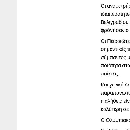
Οι αναμετρή
ιδιαιτερότητ
Βελιγραδίου.
φρόντισαν ο
Οι Πειραιώτε
σημαντικές τ
σύμπαντός μο
ποιότητα στα
παίκτες.
Και γενικά δ
παραπάνω και
η αλήθεια ε
καλύτερη σε
Ο Ολυμπιακό