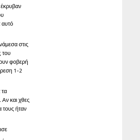
 έκρυβαν
ου
α αυτό
νάμεσα στις
ς του
χουν φοβερή
ίρεση 1-2
 τα
 Αν και χθες
α τους ήταν
ισε