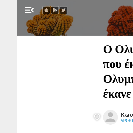
menu_open
Ο Ολυ
που έ
Ολυμπ
έκανε
Κων
SPORT