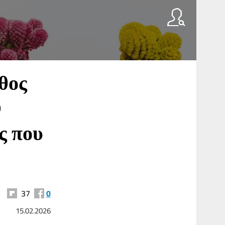
θος
Ο
ς που
37
0
15.02.2026