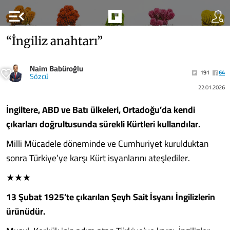
menu_open
“İngiliz anahtarı”
Naim Babüroğlu
191
64
Sözcü
22.01.2026
İngiltere, ABD ve Batı ülkeleri, Ortadoğu’da kendi
çıkarları doğrultusunda sürekli Kürtleri kullandılar.
Milli Mücadele döneminde ve Cumhuriyet kurulduktan
sonra Türkiye’ye karşı Kürt isyanlarını ateşlediler.
★★★
13 Şubat 1925’te çıkarılan Şeyh Sait İsyanı İngilizlerin
ürünüdür.