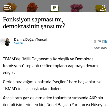
menu_open
Fonksiyon sapması mı,
demokrasinin şansı mı?
Damla Doğan Tuncel
56
0
Sözcü
30.08.2025
TBMM’de “Milli Dayanışma Kardeşlik ve Demokrasi
Komisyonu” toplantı üstüne toplantı yapmaya devam
ediyor.
Geride bıraktığımız haftada “seçilen” baro başkanları ve
TBMM’nin eski başkanları dinlendi.
Ancak tam gaz devam eden toplantılar sırasında AKP’nin
önemli isimlerinden biri, Genel Başkan Yardımcısı Hüseyin