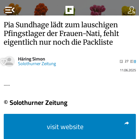
menu_open
Pia Sundhage lädt zum lauschigen
Pfingstlager der Frauen-Nati, fehlt
eigentlich nur noch die Packliste
Häring Simon
27
0
Solothurner Zeitung
11.06.2025
.....
© Solothurner Zeitung
visit website