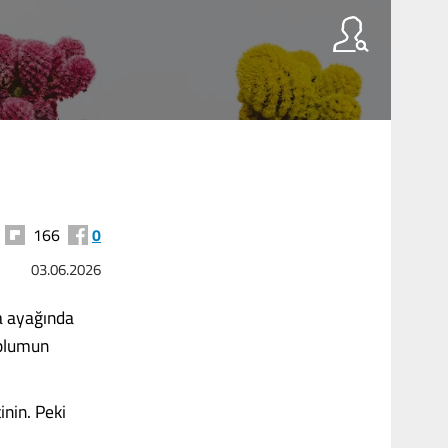
166
0
03.06.2026
a ayağında
oplumun
inin. Peki