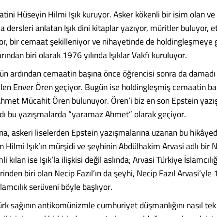
atini Hüseyin Hilmi Işık kuruyor. Asker kökenli bir isim olan ve
a dersleri anlatan Işık dini kitaplar yazıyor, müritler buluyor, e
yor, bir cemaat şekilleniyor ve nihayetinde de holdingleşmeye 
ından biri olarak 1976 yılında Işıklar Vakfı kuruluyor.
nün ardından cemaatin başına önce öğrencisi sonra da damadı 
elen Enver Ören geçiyor. Bugün ise holdingleşmiş cemaatin b
Ahmet Mücahit Ören bulunuyor. Ören’i biz en son Epstein yaz
 adı bu yazışmalarda “yaramaz Ahmet” olarak geçiyor.
a, askeri liselerden Epstein yazışmalarına uzanan bu hikâyede
 Hilmi Işık’ın mürşidi ve şeyhinin Abdülhakim Arvasi adlı bir 
i kılan ise Işık’la ilişkisi değil aslında; Arvasi Türkiye İslamcılı
rinden biri olan Necip Fazıl’ın da şeyhi, Necip Fazıl Arvasi’yle
slamcılık serüveni böyle başlıyor.
Türk sağının antikomünizmle cumhuriyet düşmanlığını nasıl tek