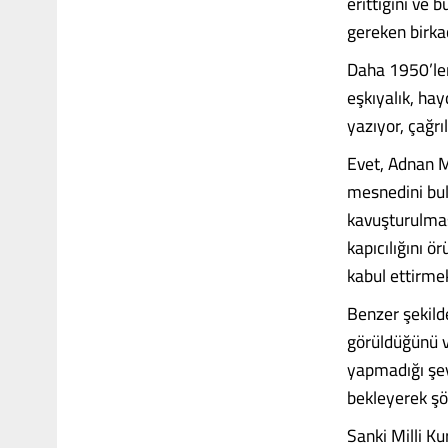
erittiğini ve 
gereken birkaç
Daha 1950’ler
eşkıyalık, ha
yazıyor, çağrı
Evet, Adnan Me
mesnedini bu
kavuşturulmas
kapıcılığını 
kabul ettirmek
Benzer şekild
görüldüğünü v
yapmadığı şey
bekleyerek şö
Sanki Milli Ku