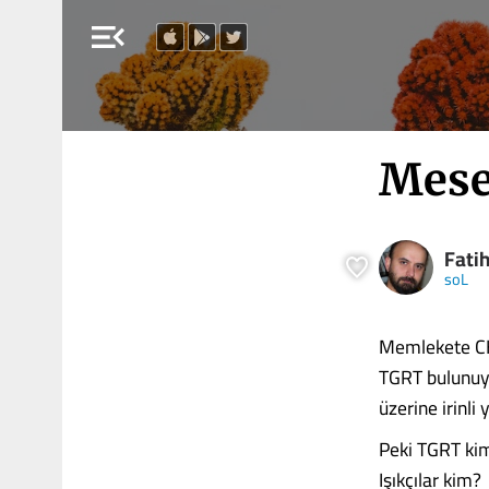
menu_open
Mese
Fatih
soL
Memlekete CH
TGRT bulunuyo
üzerine irinli
Peki TGRT kimi
Işıkçılar kim?