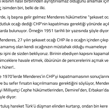
bu ikisinin nasıl birbirinden ayrıştırılamaz olduğunu anlamak i
 isimden biri, belki de ilki.
de, iş başına gelir gelmez Menderes hükümetine “şekavet oca
ydutluk ocağı dediği CHP’nin kapatılması gerektiği yönünde aç
larda bulunuyor. Örneğin 1951 tarihli bir yazısında şöyle diyor
nderes, 27 yılın şekavet ocağı CHP ile o ocağın içinden çıkıp 
lamamış olan kendi ocağınızın müstahak olduğu muameleye
ı işini de sizden bekliyoruz. Birinin ebediyen kapısını kapama
örümceklere havale etmek, öbürünün de pencerelerini açmak ve 
 hüner!..
e 1970’lerde Menderes’in CHP’yi kapatmamasının sonuçların
e bu sefer fırsatın kaçırılmaması gerektiğini söylüyor, Mender
i Milliyetçi Cephe hükümetlerinden, Demirel’den, Erbakan’da
yle diyor:
rtuluş hareket Türk’ü düşman elinden kurtarıp, ondan bin kere bet