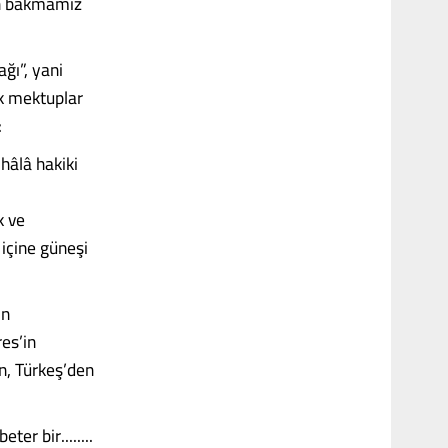
çin bakmamız
ğı”, yani
ık mektuplar
:
hâlâ hakiki
k ve
içine güneşi
ın
es’in
n, Türkeş’den
er bir........