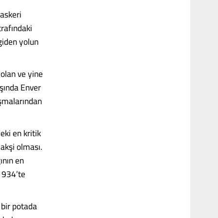
 askeri
trafındaki
giden yolun
olan ve yine
aşında Enver
ışmalarından
ki en kritik
Nakşi olması.
ğının en
 1934’te
 bir potada