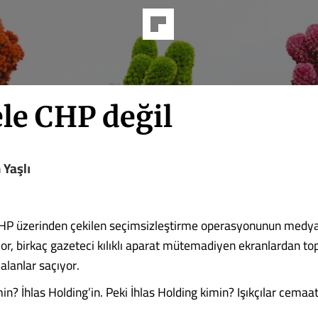
le CHP değil
 Yaşlı
P üzerinden çekilen seçimsizleştirme operasyonunun medy
r, birkaç gazeteci kılıklı aparat mütemadiyen ekranlardan t
 yalanlar saçıyor.
n? İhlas Holding’in. Peki İhlas Holding kimin? Işıkçılar cemaat