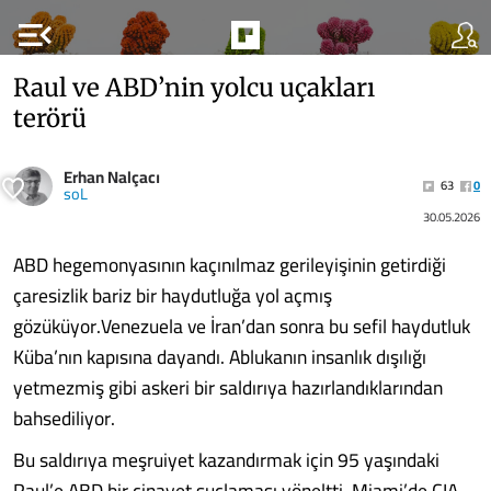
menu_open
Raul ve ABD’nin yolcu uçakları
terörü
Erhan Nalçacı
63
0
soL
30.05.2026
ABD hegemonyasının kaçınılmaz gerileyişinin getirdiği
çaresizlik bariz bir haydutluğa yol açmış
gözüküyor.Venezuela ve İran’dan sonra bu sefil haydutluk
Küba’nın kapısına dayandı. Ablukanın insanlık dışılığı
yetmezmiş gibi askeri bir saldırıya hazırlandıklarından
bahsediliyor.
Bu saldırıya meşruiyet kazandırmak için 95 yaşındaki
Raul’e ABD bir cinayet suçlaması yöneltti. Miami’de CIA