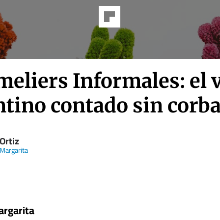
eliers Informales: el 
ntino contado sin corba
Ortiz
 Margarita
argarita