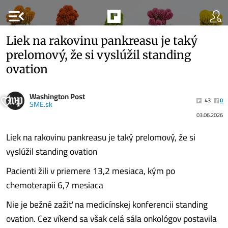
menu_open
Liek na rakovinu pankreasu je taký
prelomový, že si vyslúžil standing
ovation
Washington Post
43
0
SME.sk
03.06.2026
Liek na rakovinu pankreasu je taký prelomový, že si
vyslúžil standing ovation
Pacienti žili v priemere 13,2 mesiaca, kým po
chemoterapii 6,7 mesiaca
Nie je bežné zažiť na medicínskej konferencii standing
ovation. Cez víkend sa však celá sála onkológov postavila