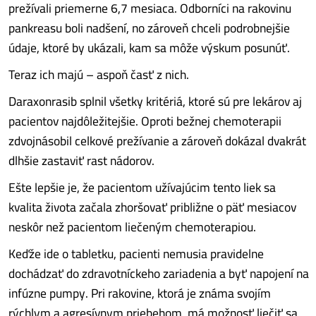
prežívali priemerne 6,7 mesiaca. Odborníci na rakovinu
pankreasu boli nadšení, no zároveň chceli podrobnejšie
údaje, ktoré by ukázali, kam sa môže výskum posunúť.
Teraz ich majú – aspoň časť z nich.
Daraxonrasib splnil všetky kritériá, ktoré sú pre lekárov aj
pacientov najdôležitejšie. Oproti bežnej chemoterapii
zdvojnásobil celkové prežívanie a zároveň dokázal dvakrát
dlhšie zastaviť rast nádorov.
Ešte lepšie je, že pacientom užívajúcim tento liek sa
kvalita života začala zhoršovať približne o päť mesiacov
neskôr než pacientom liečeným chemoterapiou.
Keďže ide o tabletku, pacienti nemusia pravidelne
dochádzať do zdravotníckeho zariadenia a byť napojení na
infúzne pumpy. Pri rakovine, ktorá je známa svojím
rýchlym a agresívnym priebehom, má možnosť liečiť sa