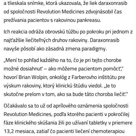
a tlieskala snímke, ktorá ukazovala, že liek daraxonrasib
od spoločnosti Revolution Medicines zdvojnásobil čas
prežívania pacientov s rakovinou pankreasu.
Ich reakcia odráža obrovskú túžbu po pokroku pri jednom z
najťažšie liečiteľných druhov rakoviny. Daraxonrasib
navyše pôsobí ako zásadná zmena paradigmy.
„Mení to pohľad každého na to, čo je pri tejto chorobe
možné dosiahnuť – ako môžeme pacientom pomôcť,“
hovorí Brian Wolpin, onkológ z Farberovho inštitútu pre
výskum rakoviny, ktorý klinickú štúdiu viedol. „Je to
skutočne prelom v tom, ako sa bude táto choroba liečiť.“
Očakávalo sa to už od aprílového oznámenia spoločnosti
Revolution Medicines, podľa ktorého pacienti v pokročilej
fáze klinického skúšania žili po užívaní tabletky v priemere
13,2 mesiaca, zatiaľ čo pacienti liečení chemoterapiou