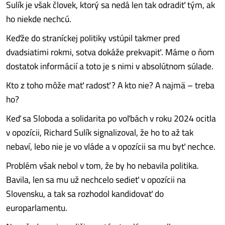
Sulík je však človek, ktorý sa nedá len tak odradiť tým, ak
ho niekde nechcú.
Keďže do straníckej politiky vstúpil takmer pred
dvadsiatimi rokmi, sotva dokáže prekvapiť. Máme o ňom
dostatok informácií a toto je s nimi v absolútnom súlade.
Kto z toho môže mať radosť? A kto nie? A najmä – treba
ho?
Keď sa Sloboda a solidarita po voľbách v roku 2024 ocitla
v opozícii, Richard Sulík signalizoval, že ho to až tak
nebaví, lebo nie je vo vláde a v opozícii sa mu byť nechce.
Problém však nebol v tom, že by ho nebavila politika.
Bavila, len sa mu už nechcelo sedieť v opozícii na
Slovensku, a tak sa rozhodol kandidovať do
europarlamentu.