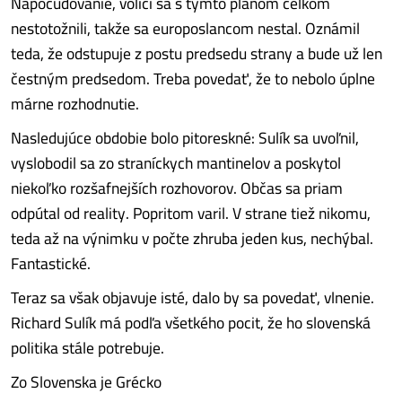
Napočudovanie, voliči sa s týmto plánom celkom
nestotožnili, takže sa europoslancom nestal. Oznámil
teda, že odstupuje z postu predsedu strany a bude už len
čestným predsedom. Treba povedať, že to nebolo úplne
márne rozhodnutie.
Nasledujúce obdobie bolo pitoreskné: Sulík sa uvoľnil,
vyslobodil sa zo straníckych mantinelov a poskytol
niekoľko rozšafnejších rozhovorov. Občas sa priam
odpútal od reality. Popritom varil. V strane tiež nikomu,
teda až na výnimku v počte zhruba jeden kus, nechýbal.
Fantastické.
Teraz sa však objavuje isté, dalo by sa povedať, vlnenie.
Richard Sulík má podľa všetkého pocit, že ho slovenská
politika stále potrebuje.
Zo Slovenska je Grécko