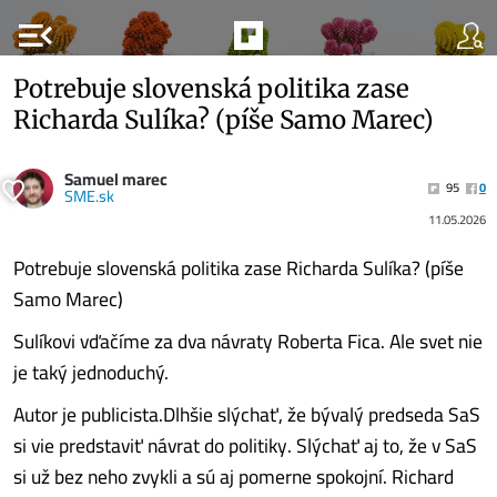
menu_open
Potrebuje slovenská politika zase
Richarda Sulíka? (píše Samo Marec)
Samuel marec
95
0
SME.sk
11.05.2026
Potrebuje slovenská politika zase Richarda Sulíka? (píše
Samo Marec)
Sulíkovi vďačíme za dva návraty Roberta Fica. Ale svet nie
je taký jednoduchý.
Autor je publicista.Dlhšie slýchať, že bývalý predseda SaS
si vie predstaviť návrat do politiky. Slýchať aj to, že v SaS
si už bez neho zvykli a sú aj pomerne spokojní. Richard