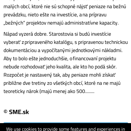
malých obcí, ktoré nie sú schopné nájsť peniaze na bežnú
prevádzku, nieto ešte na investície, a na prípravu
„bežných“ projektov nemajú administratívne kapacity.
Nápad vyzerá dobre. Starostovia si budú investície
vyberať z pripraveného katalógu, s pripravenou technickou
dokumentáciou a vypočítanými jednotkovými nákladmi.
Aby to bolo ešte jednoduchšie, o financovaní projektu
nebude rozhodovať jeho kvalita, ale kto ho podá skôr.
Rozpočet je nastavený tak, aby peniaze mohli získať
približne dve tretiny zo všetkých obcí, ktoré na ne majú
teoreticky nárok (majú menej ako 500........
© SME.sk
We use cookies to provide some features and experiences in