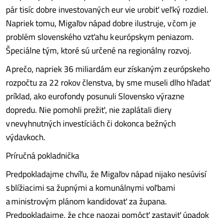
pár tisíc dobre investovaných eur vie urobiť veľký rozdiel.
Napriek tomu, Migaľov nápad dobre ilustruje, v čom je
problém slovenského vzťahu k európskym peniazom.
Špeciálne tým, ktoré sú určené na regionálny rozvoj.
A prečo, napriek 36 miliardám eur získaným z európskeho
rozpočtu za 22 rokov členstva, by sme museli dlho hľadať
príklad, ako eurofondy posunuli Slovensko výrazne
dopredu. Nie pomohli prežiť, nie zaplátali diery
v nevyhnutných investíciách či dokonca bežných
výdavkoch.
Príručná pokladnička
Predpokladajme chvíľu, že Migaľov nápad nijako nesúvisí
s blížiacimi sa župnými a komunálnymi voľbami
a ministrovým plánom kandidovať za župana.
Predpokladajme, že chce naozaj pomôcť zastaviť úpadok