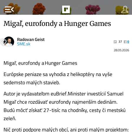
menu_open
Migaľ, eurofondy a Hunger Games
Radovan Geist
37
0
SME.sk
28.05.2026
Migaľ, eurofondy a Hunger Games
Európske peniaze sa vyhodia z helikoptéry na vyše
sedemsto malých stavieb.
Autor je vydavateľom euBrief.Minister investícií Samuel
Migaľ chce rozdávať eurofondy najmenším dedinám.
Budú môcť získať 27-tisíc na chodníky, cesty či mestskú
zeleň.
Nič proti podpore malých obcí, ani proti malým projektom: