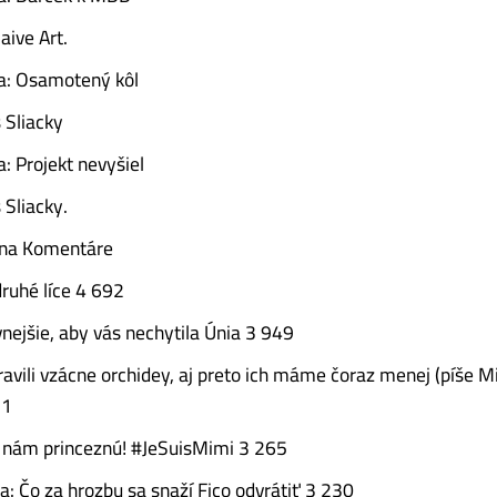
aive Art.
ňa: Osamotený kôl
 Sliacky
a: Projekt nevyšiel
 Sliacky.
e na Komentáre
druhé líce 4 692
vnejšie, aby vás nechytila Únia 3 949
ravili vzácne orchidey, aj preto ich máme čoraz menej (píše M
21
 nám princeznú! #JeSuisMimi 3 265
a: Čo za hrozbu sa snaží Fico odvrátiť 3 230