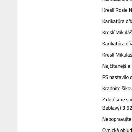
Kreslí Rosie N
Karikatúra d
Kreslí Mikuláš
Karikatúra dň
Kreslí Mikuláš
Najčítanejši
PS nastavilo 
Kradnite šiko
Z detí sme sp
Beblavý) 3 5
Nepopravujte
Cynická oblud