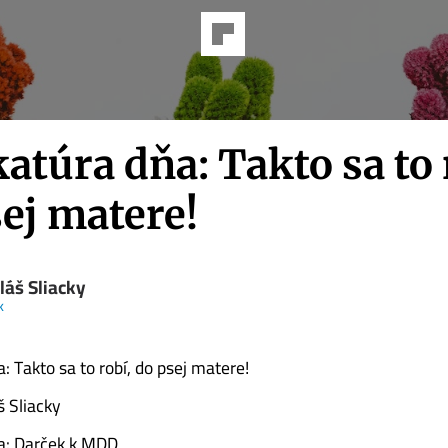
atúra dňa: Takto sa to 
ej matere!
láš Sliacky
k
: Takto sa to robí, do psej matere!
š Sliacky
ňa: Darček k MDD