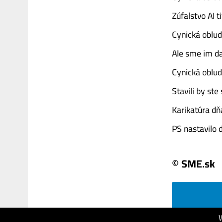
Zúfalstvo AI 
Cynická oblud
Ale sme im d
Cynická oblud
Stavili by st
Karikatúra d
PS nastavilo dr
© SME.sk