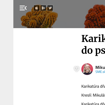
menu_open
Karik
do ps
Miku
SME.s
Karikatúra dňa
Kreslí: Mikulá
Karikatúra d