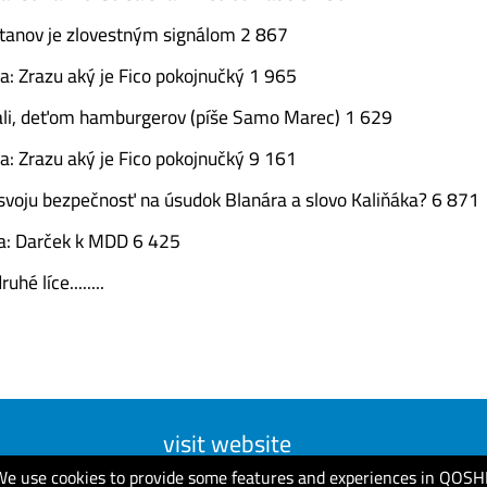
titanov je zlovestným signálom 2 867
a: Zrazu aký je Fico pokojnučký 1 965
ali, deťom hamburgerov (píše Samo Marec) 1 629
a: Zrazu aký je Fico pokojnučký 9 161
e svoju bezpečnosť na úsudok Blanára a slovo Kaliňáka? 6 871
ňa: Darček k MDD 6 425
uhé líce........
visit website
We use cookies to provide some features and experiences in QOSH