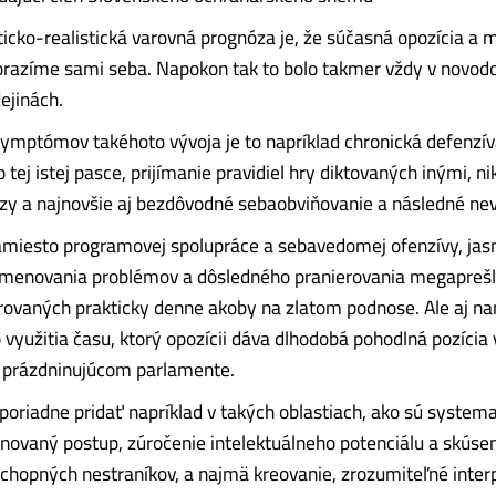
cko-realistická varovná prognóza je, že súčasná opozícia a my 
orazíme sami seba. Napokon tak to bolo takmer vždy v novod
ejinách.
ymptómov takéhoto vývoja je to napríklad chronická defenzí
o tej istej pasce, prijímanie pravidiel hry diktovaných inými, 
zy a najnovšie aj bezdôvodné sebaobviňovanie a následné nev
amiesto programovej spolupráce a sebavedomej ofenzívy, jas
menovania problémov a dôsledného pranierovania megaprešľ
írovaných prakticky denne akoby na zlatom podnose. Ale aj n
využitia času, ktorý opozícii dáva dlhodobá pohodlná pozícia
prázdninujúcom parlamente.
 poriadne pridať napríklad v takých oblastiach, ako sú systema
inovaný postup, zúročenie intelektuálneho potenciálu a skúse
chopných nestraníkov, a najmä kreovanie, zrozumiteľné inter