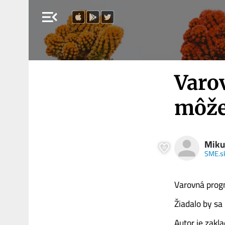
menu_open
Varo
môže
Miku
SME.s
Varovná prog
Žiadalo by sa
Autor je zakl