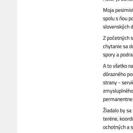
Moja pesimisti
spolu s ňou p
slovenských d
Z početných s
chytanie sa d
spory a podra
A to všetko n
dôrazného po
strany - serv
zmysluplného 
permanentne 
Žiadalo by sa
teréne, koord
ochotných a s