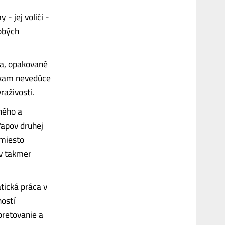
- jej voliči -
obých
va, opakované
nikam nevedúce
raživosti.
ného a
apov druhej
amiesto
 v takmer
tická práca v
ností
pretovanie a