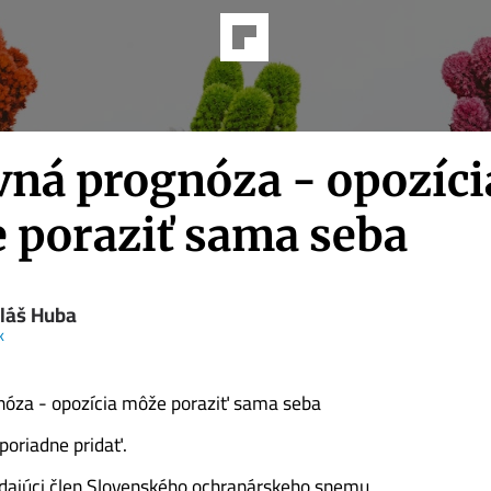
vná prognóza - opozíci
 poraziť sama seba
láš Huba
k
nóza - opozícia môže poraziť sama seba
 poriadne pridať.
adajúci člen Slovenského ochranárskeho snemu