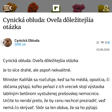
menu_open
Cynická obluda: Oveľa dôležitejšia
otázka
Cynická Obluda
78
0
SME.sk
02.06.2026
Cynická obluda: Oveľa dôležitejšia otázka
Je to síce drahé, ale aspoň nekvalitné.
Minister Kaliňák sa rozčuľuje, keď sa ho médiá, opozícia, či
občania pýtajú, koľko peňazí z ich vreciek stojí výstavba
labilným betónom vystuženej prešovskej nemocnice.
Určite to nerobí preto, že by cenu nechcel prezradiť, veď
nemá čo skrývať. Skôr sa len obáva, že sa ho pýtajú