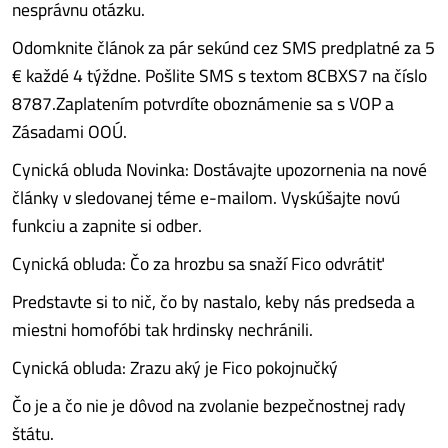
nesprávnu otázku.
Odomknite článok za pár sekúnd cez SMS predplatné za 5
€ každé 4 týždne. Pošlite SMS s textom 8CBXS7 na číslo
8787.Zaplatením potvrdíte oboznámenie sa s VOP a
Zásadami OOÚ.
Cynická obluda Novinka: Dostávajte upozornenia na nové
články v sledovanej téme e-mailom. Vyskúšajte novú
funkciu a zapnite si odber.
Cynická obluda: Čo za hrozbu sa snaží Fico odvrátiť
Predstavte si to nič, čo by nastalo, keby nás predseda a
miestni homofóbi tak hrdinsky nechránili.
Cynická obluda: Zrazu aký je Fico pokojnučký
Čo je a čo nie je dôvod na zvolanie bezpečnostnej rady
štátu.