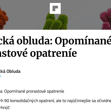
cká obluda: Opomínan
astové opatreníe
cká Obluda
k
da: Opomínané prorastové opatreníe
h 90 konsolidačných opatrení, ale to najúčinnejšie sa očividne
rhnúť.