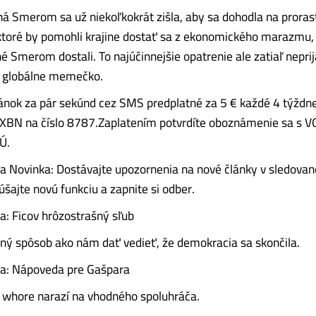
ná Smerom sa už niekoľkokrát zišla, aby sa dohodla na prora
ktoré by pomohli krajine dostať sa z ekonomického marazmu, 
é Smerom dostali. To najúčinnejšie opatrenie ale zatiaľ neprija
e globálne memečko.
nok za pár sekúnd cez SMS predplatné za 5 € každé 4 týždne
XBN na číslo 8787.Zaplatením potvrdíte oboznámenie sa s V
Ú.
a Novinka: Dostávajte upozornenia na nové články v sledovan
šajte novú funkciu a zapnite si odber.
a: Ficov hrôzostrašný sľub
ný spôsob ako nám dať vedieť, že demokracia sa skončila.
da: Nápoveda pre Gašpara
 whore narazí na vhodného spoluhráča.