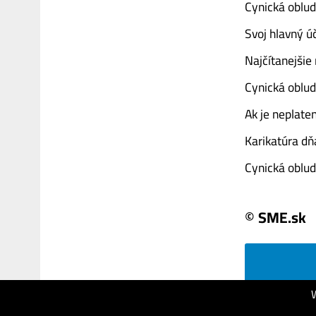
Cynická oblud
Svoj hlavný úč
Najčítanejši
Cynická oblud
Ak je neplate
Karikatúra dň
Cynická obluda:
© SME.sk