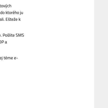
stových
do ktorého ju
li. Ešteže k
. Pošlite SMS
OP a
ej téme e-