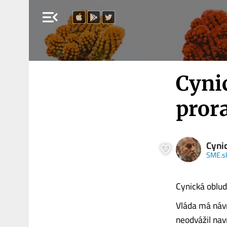
menu_open
Cyni
pror
Cyni
SME.s
Cynická oblu
Vláda má návr
neodvážil nav