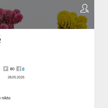
é
80
0
28.05.2026
 nikto