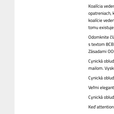
Koalícia vede
opatreniach, 
koalície veden
tomu existuj
Odomknite člá
s textom 8CB
Zásadami OO
Cynická oblud
mailom. Vyskú
Cynická oblud
Veľmi elegant
Cynická oblu
Keď attention