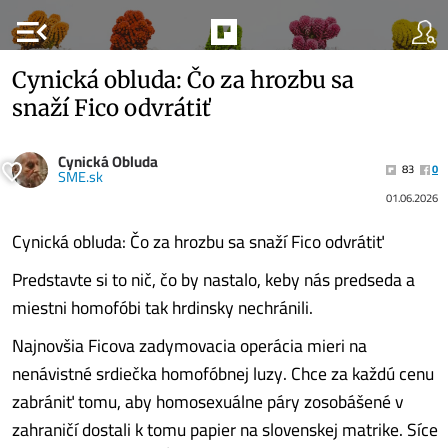
menu_open
Cynická obluda: Čo za hrozbu sa
snaží Fico odvrátiť
Cynická Obluda
83
0
SME.sk
01.06.2026
Cynická obluda: Čo za hrozbu sa snaží Fico odvrátiť
Predstavte si to nič, čo by nastalo, keby nás predseda a
miestni homofóbi tak hrdinsky nechránili.
Najnovšia Ficova zadymovacia operácia mieri na
nenávistné srdiečka homofóbnej luzy. Chce za každú cenu
zabrániť tomu, aby homosexuálne páry zosobášené v
zahraničí dostali k tomu papier na slovenskej matrike. Síce