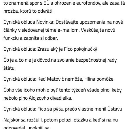
to znamená spor s EÚ a ohrozenie eurofondov, ale zasa tá
hrozba, ktorú to odvráti.
Cynická obluda Novinka: Dostávajte upozornenia na nové
články v sledovanej téme e-mailom. Vyskúšajte novú
funkciu a zapnite si odber.
Cynická obluda: Zrazu aký je Fico pokojnučký
Čo je a čo nie je dôvod na zvolanie bezpečnostnej rady
štátu.
Cynická obluda: Keď Matovič nemôže, Hlina pomôže
Čoho všeličoho mohlo byť tento týždeň všade plno, keby
nebolo plno Alojzovho divadielka.
Cynická obluda: Fico sa pýta, prečo vlastne menil Ústavu
Najskôr sa rozčúlil, potom položil otázku a keď si na ňu
odpovedal, upokojil sa.