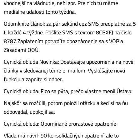
vhodnejší na vládnutie, než Igor. Pre nich tu máme
mediálne udalosti tohto týždňa.
Odomknite článok za pár sekúnd cez SMS predplatné za 5
€ každé 4 týždne. Pošlite SMS s textom 8CBXFJ na číslo
8787.Zaplatením potvrdíte oboznámenie sa s VOP a
Zásadami OOÚ.
Cynická obluda Novinka: Dostávajte upozornenia na nové
články v sledovanej téme e-mailom. Vyskúšajte novú
funkciu a zapnite si odber.
Cynická obluda: Fico sa pýta, prečo vlastne menil Ústavu
Najskôr sa rozčúlil, potom položil otázku a keď si na ňu
odpovedal, upokojil sa.
Cynická obluda: Opomínané prorastové opatreníe
Vláda má návrh 90 konsolidačných opatrení, ale to